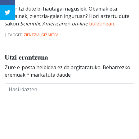
Zer iritzi dute bi hautagai nagusiek, Obamak eta
McCainek, zientzia-gaien inguruan? Hori aztertu dute
sakon
Scientific American
en
on-line
buletinean
.
|
TAGGED
ZIENTZIA_GIZARTEA
Utzi erantzuna
Zure e-posta helbidea ez da argitaratuko.
Beharrezko
eremuak
*
markatuta daude