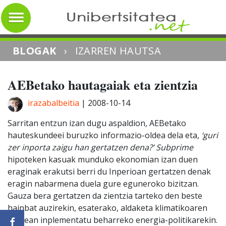
BLOGAK
›
IZARREN HAUTSA
AEBetako hautagaiak eta zientzia
irazabalbeitia
|
2008-10-14
Sarritan entzun izan dugu aspaldion, AEBetako
hauteskundeei buruzko informazio-oldea dela eta,
‘guri
zer inporta zaigu han gertatzen dena?’
Subprime
hipoteken kasuak munduko ekonomian izan duen
eraginak erakutsi berri du Inperioan gertatzen denak
eragin nabarmena duela gure eguneroko bizitzan.
Gauza bera gertatzen da zientzia tarteko den beste
hainbat auzirekin, esaterako, aldaketa klimatikoaren
aurrean inplementatu beharreko energia-politikarekin.