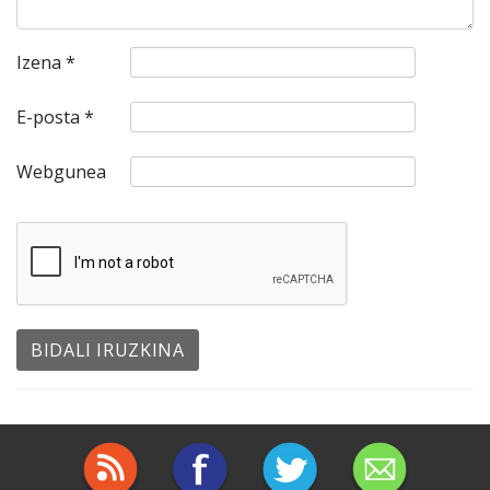
Izena
*
E-posta
*
Webgunea