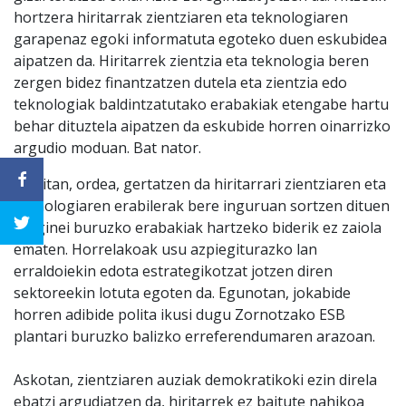
hortzera hiritarrak zientziaren eta teknologiaren
garapenaz egoki informatuta egoteko duen eskubidea
aipatzen da. Hiritarrek zientzia eta teknologia beren
zergen bidez finantzatzen dutela eta zientzia edo
teknologiak baldintzatutako erabakiak etengabe hartu
behar dituztela aipatzen da eskubide horren oinarrizko
argudio moduan. Bat nator.
Sarritan, ordea, gertatzen da hiritarrari zientziaren eta
teknologiaren erabilerak bere inguruan sortzen dituen
eraginei buruzko erabakiak hartzeko biderik ez zaiola
ematen. Horrelakoak usu azpiegiturazko lan
erraldoiekin edota estrategikotzat jotzen diren
sektoreekin lotuta egoten da. Egunotan, jokabide
horren adibide polita ikusi dugu Zornotzako ESB
plantari buruzko balizko erreferendumaren arazoan.
Askotan, zientziaren auziak demokratikoki ezin direla
ebatzi argudiatzen da, hiritarrek ez baitute nahikoa