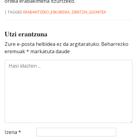
ordea erabakimena itzurtzeko.
|
TAGGED
ERABAKITZEKO_ESKUBIDEA
,
ZIENTZIA_GIZARTEA
Utzi erantzuna
Zure e-posta helbidea ez da argitaratuko.
Beharrezko
eremuak
*
markatuta daude
Izena
*