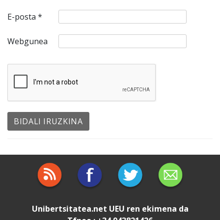
E-posta
*
Webgunea
Unibertsitatea.net
UEU
ren ekimena da