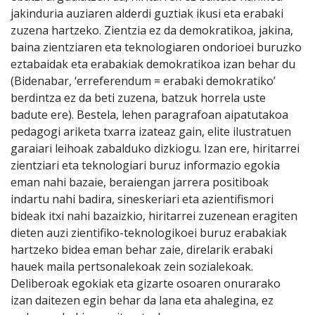
jakinduria auziaren alderdi guztiak ikusi eta erabaki
zuzena hartzeko. Zientzia ez da demokratikoa, jakina,
baina zientziaren eta teknologiaren ondorioei buruzko
eztabaidak eta erabakiak demokratikoa izan behar du
(Bidenabar, ‘erreferendum = erabaki demokratiko’
berdintza ez da beti zuzena, batzuk horrela uste
badute ere). Bestela, lehen paragrafoan aipatutakoa
pedagogi ariketa txarra izateaz gain, elite ilustratuen
garaiari leihoak zabalduko dizkiogu. Izan ere, hiritarrei
zientziari eta teknologiari buruz informazio egokia
eman nahi bazaie, beraiengan jarrera positiboak
indartu nahi badira, sineskeriari eta azientifismori
bideak itxi nahi bazaizkio, hiritarrei zuzenean eragiten
dieten auzi zientifiko-teknologikoei buruz erabakiak
hartzeko bidea eman behar zaie, direlarik erabaki
hauek maila pertsonalekoak zein sozialekoak.
Deliberoak egokiak eta gizarte osoaren onurarako
izan daitezen egin behar da lana eta ahalegina, ez