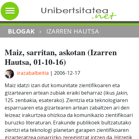
BLOGAK
›
IZARREN HAUTSA
Maiz, sarritan, askotan (Izarren
Hautsa, 01-10-16)
irazabalbeitia
|
2006-12-17
Maiz idatzi izan dut komunitate zientifikoaren eta
gizartearen artean zubiak eraiki beharraz (ikus
Jakin
,
125. zenbakia, esaterako). Zientzia eta teknologiaren
esparruaren eta gizartearen artean zabaltzen ari den
leizeaz irakurtzea ohizkoa da komunikazio zientifikoari
buruzko literaturan. Erakunde publikoek bultzatutako
zientzi eta teknologi planetan garapen zientifikoaren
gizarteratzea oinarrizko zeregintzat jotzen da. Hitzetik