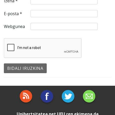
Izena
*
E-posta
*
Webgunea
Unibertsitatea.net
UEU
ren ekimena da