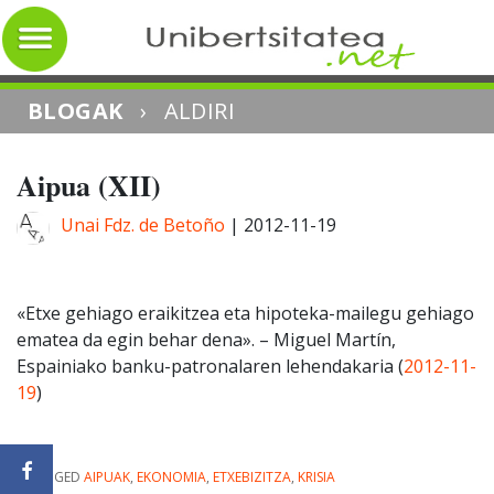
BLOGAK
›
ALDIRI
Aipua (XII)
Unai Fdz. de Betoño
|
2012-11-19
«Etxe gehiago eraikitzea eta hipoteka-mailegu gehiago
ematea da egin behar dena». – Miguel Martín,
Espainiako banku-patronalaren lehendakaria (
2012-11-
19
)
|
TAGGED
AIPUAK
,
EKONOMIA
,
ETXEBIZITZA
,
KRISIA