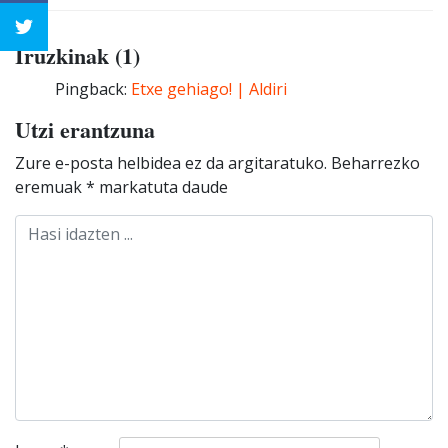
Iruzkinak (1)
Pingback:
Etxe gehiago! | Aldiri
Utzi erantzuna
Zure e-posta helbidea ez da argitaratuko.
Beharrezko
eremuak
*
markatuta daude