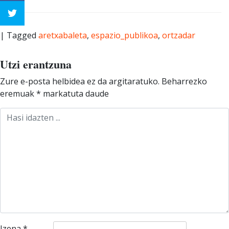
|
Tagged
aretxabaleta
,
espazio_publikoa
,
ortzadar
Utzi erantzuna
Zure e-posta helbidea ez da argitaratuko.
Beharrezko
eremuak
*
markatuta daude
Izena
*