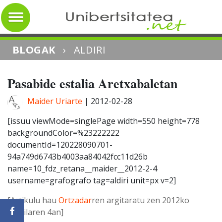
BLOGAK
›
ALDIRI
Pasabide estalia Aretxabaletan
Maider Uriarte
|
2012-02-28
[issuu viewMode=singlePage width=550 height=778
backgroundColor=%23222222
documentId=120228090701-
94a749d6743b4003aa84042fcc11d26b
name=10_fdz_retana__maider__2012-2-4
username=grafografo tag=aldiri unit=px v=2]
[Artikulu hau
Ortzadar
ren argitaratu zen 2012ko
otsailaren 4an]