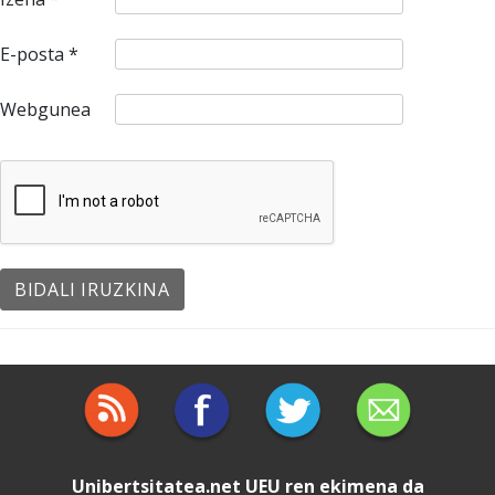
E-posta
*
Webgunea
Unibertsitatea.net
UEU
ren ekimena da