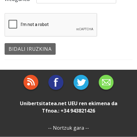
Unibertsitatea.net
UEU
ren ekimena da
Tfnoa.: +34 943821426
--
Nortzuk gara
--