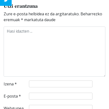
Utzi erantzuna
Zure e-posta helbidea ez da argitaratuko.
Beharrezko
eremuak
*
markatuta daude
Izena
*
E-posta
*
Webgunea