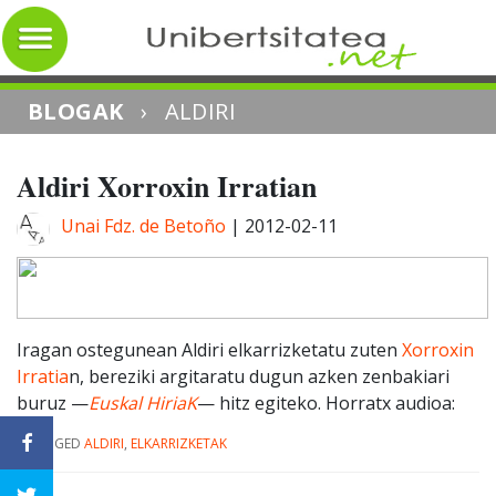
BLOGAK
›
ALDIRI
Aldiri Xorroxin Irratian
Unai Fdz. de Betoño
|
2012-02-11
Iragan ostegunean Aldiri elkarrizketatu zuten
Xorroxin
Irratia
n, bereziki argitaratu dugun azken zenbakiari
buruz —
Euskal HiriaK
— hitz egiteko. Horratx audioa:
|
TAGGED
ALDIRI
,
ELKARRIZKETAK