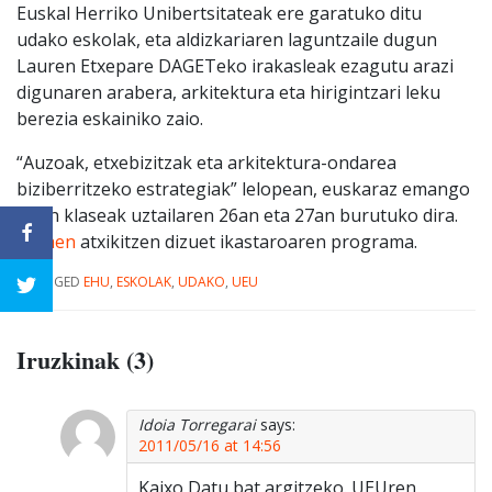
Euskal Herriko Unibertsitateak ere garatuko ditu
udako eskolak, eta aldizkariaren laguntzaile dugun
Lauren Etxepare DAGETeko irakasleak ezagutu arazi
digunaren arabera, arkitektura eta hirigintzari leku
berezia eskainiko zaio.
“Auzoak, etxebizitzak eta arkitektura-ondarea
biziberritzeko estrategiak” lelopean, euskaraz emango
diren klaseak uztailaren 26an eta 27an burutuko dira.
Hemen
atxikitzen dizuet ikastaroaren programa.
|
TAGGED
EHU
,
ESKOLAK
,
UDAKO
,
UEU
Iruzkinak (3)
Idoia Torregarai
says:
2011/05/16 at 14:56
Kaixo,Datu bat argitzeko. UEUren