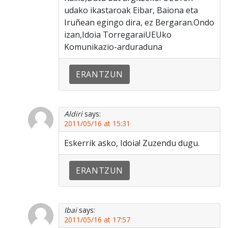
udako ikastaroak Eibar, Baiona eta
Iruñean egingo dira, ez Bergaran.Ondo
izan,Idoia TorregaraiUEUko
Komunikazio-arduraduna
ERANTZUN
Aldiri
says:
2011/05/16 at 15:31
Eskerrik asko, Idoia! Zuzendu dugu.
ERANTZUN
Ibai
says:
2011/05/16 at 17:57