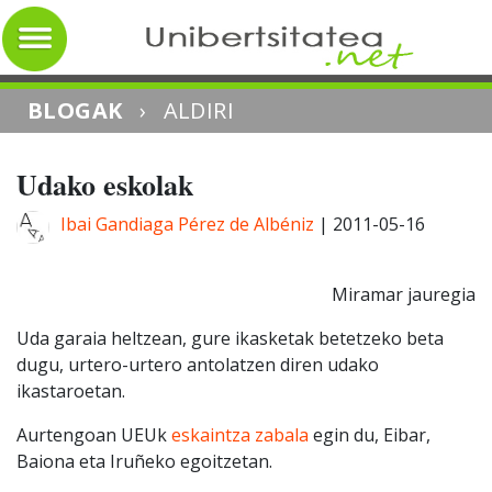
BLOGAK
›
ALDIRI
Udako eskolak
Ibai Gandiaga Pérez de Albéniz
|
2011-05-16
Miramar jauregia
Uda garaia heltzean, gure ikasketak betetzeko beta
dugu, urtero-urtero antolatzen diren udako
ikastaroetan.
Aurtengoan UEUk
eskaintza zabala
egin du, Eibar,
Baiona eta Iruñeko egoitzetan.