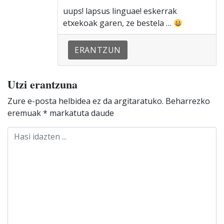
uups! lapsus linguae! eskerrak
etxekoak garen, ze bestela …
ERANTZUN
Utzi erantzuna
Zure e-posta helbidea ez da argitaratuko.
Beharrezko
eremuak
*
markatuta daude