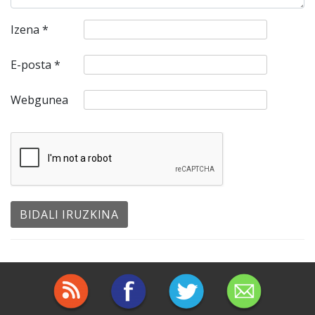
Izena
*
E-posta
*
Webgunea