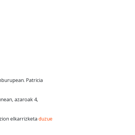
nburupean. Patricia
unean, azaroak 4,
zion elkarrizketa
duzue