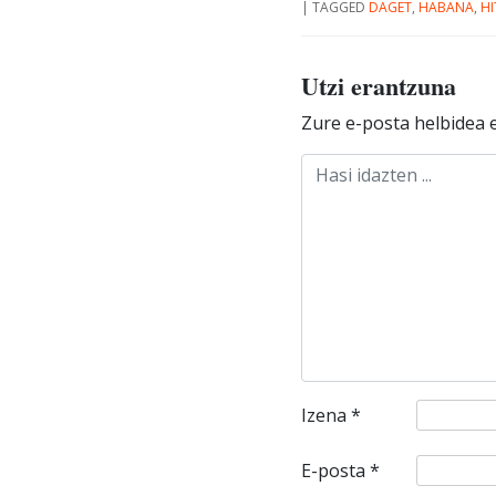
|
TAGGED
DAGET
,
HABANA
,
HI
Utzi erantzuna
Zure e-posta helbidea e
Izena
*
E-posta
*