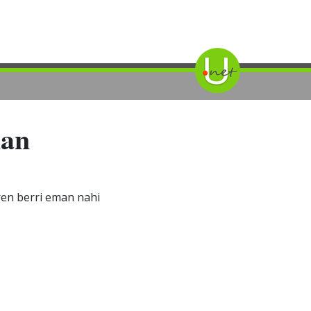
nan
ren berri eman nahi