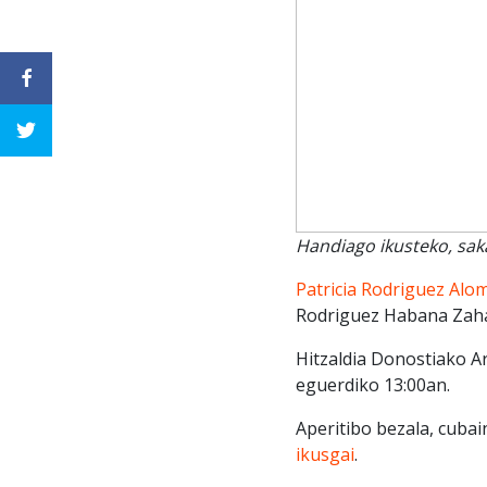
Handiago ikusteko, sak
Patricia Rodriguez Alo
Rodriguez Habana Zahar
Hitzaldia Donostiako A
eguerdiko 13:00an.
Aperitibo bezala, cubai
ikusgai
.