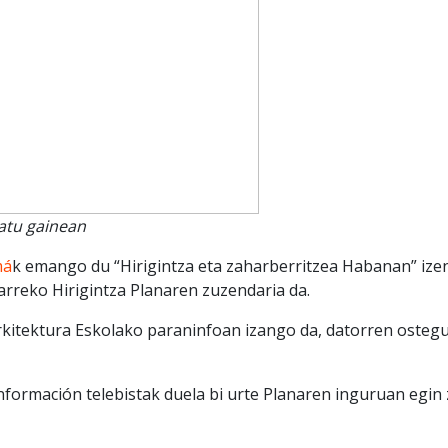
atu gainean
má
k emango du “Hirigintza eta zaharberritzea Habanan” ize
reko Hirigintza Planaren zuzendaria da.
rkitektura Eskolako paraninfoan izango da, datorren osteg
nformación telebistak duela bi urte Planaren inguruan egin 