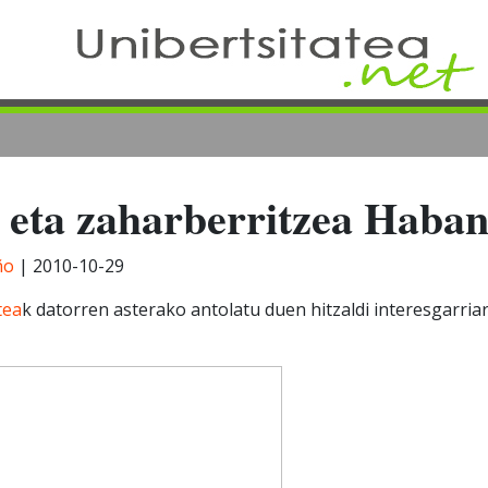
a eta zaharberritzea Haba
ño
|
2010-10-29
tea
k datorren asterako antolatu duen hitzaldi interesgarria