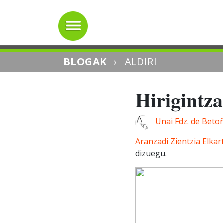
BLOGAK
›
ALDIRI
Hirigintz
Unai Fdz. de Beto
Aranzadi Zientzia Elkar
dizuegu.