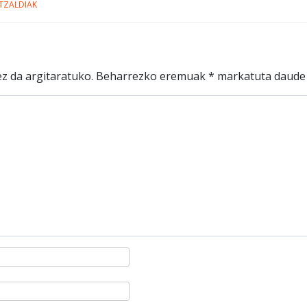
TZALDIAK
z da argitaratuko.
Beharrezko eremuak
*
markatuta daude