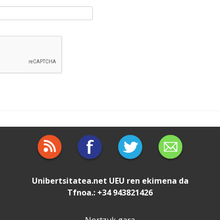
Unibertsitatea.net
UEU
ren ekimena da
Tfnoa.: +34 943821426