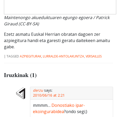
Maintenongo akueduktuaren egungo egoera / Patrick
Giraud (CC-BY-SA)
Ezetz asmatu Euskal Herrian obratan dagoen zer
azpiegitura handi eta garesti geratu daitekeen amaitu
gabe.
|
TAGGED
AZPIEGITURAK
,
LURRALDE-ANTOLAKUNTZA
,
VERSAILLES
Iruzkinak (1)
derzu
says:
2010/06/16 at 2:21
mmmm…
Donostiako ipar-
ekoingurabidea
?ondo segi;)