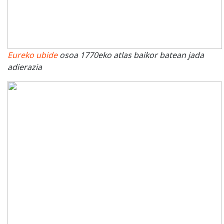
Eureko ubide
osoa 1770eko atlas baikor batean jada
adierazia