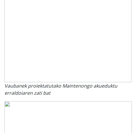
Vaubanek proiektatutako Maintenongo akueduktu
erraldoiaren zati bat