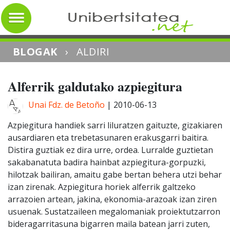
BLOGAK
›
ALDIRI
Alferrik galdutako azpiegitura
Unai Fdz. de Betoño
|
2010-06-13
Azpiegitura handiek sarri liluratzen gaituzte, gizakiaren
ausardiaren eta trebetasunaren erakusgarri baitira.
Distira guztiak ez dira urre, ordea. Lurralde guztietan
sakabanatuta badira hainbat azpiegitura-gorpuzki,
hilotzak bailiran, amaitu gabe bertan behera utzi behar
izan zirenak. Azpiegitura horiek alferrik galtzeko
arrazoien artean, jakina, ekonomia-arazoak izan ziren
usuenak. Sustatzaileen megalomaniak proiektutzarron
bideragarritasuna bigarren maila batean jarri zuten,