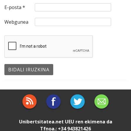
E-posta
*
Webgunea
Unibertsitatea.net
UEU
ren ekimena da
Tfnoa.: +34 943821426