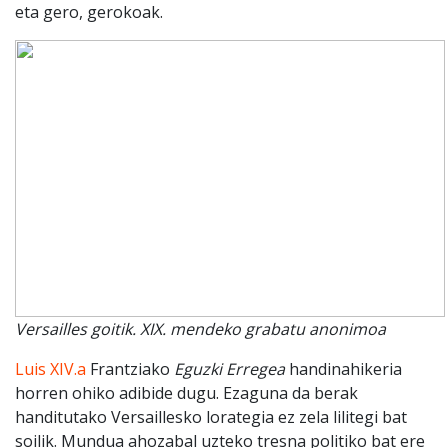
eta gero, gerokoak.
Versailles goitik. XIX. mendeko grabatu anonimoa
Luis XIV.a
Frantziako
Eguzki Erregea
handinahikeria
horren ohiko adibide dugu. Ezaguna da berak
handitutako Versaillesko lorategia ez zela lilitegi bat
soilik. Mundua ahozabal uzteko tresna politiko bat ere