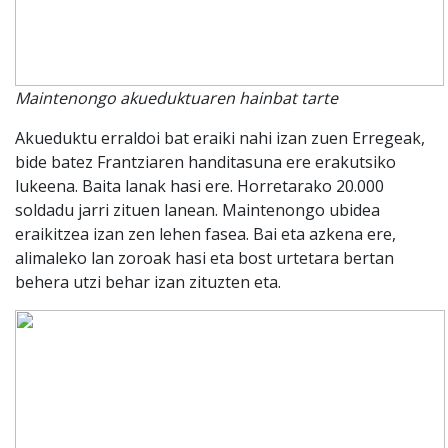
Maintenongo akueduktuaren hainbat tarte
Akueduktu erraldoi bat eraiki nahi izan zuen Erregeak,
bide batez Frantziaren handitasuna ere erakutsiko
lukeena. Baita lanak hasi ere. Horretarako 20.000
soldadu jarri zituen lanean. Maintenongo ubidea
eraikitzea izan zen lehen fasea. Bai eta azkena ere,
alimaleko lan zoroak hasi eta bost urtetara bertan
behera utzi behar izan zituzten eta.