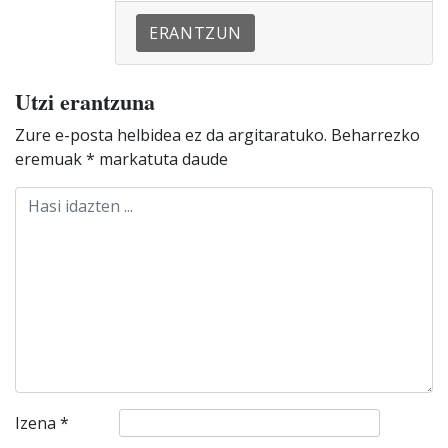
ERANTZUN
Utzi erantzuna
Zure e-posta helbidea ez da argitaratuko.
Beharrezko
eremuak
*
markatuta daude
Izena
*