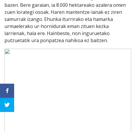
bazen. Bere garaian, ia 8.000 hektareako azalera omen
zuen lorategi osoak. Haren mantentze-lanak ez ziren
samurrak izango. Ehunka iturrirako eta hamarka
urmaelerako ur-hornidurak eman zituen kezka
larrienak, hala ere. Hainbeste, non inguruetako
putzuetatik ura ponpatzea nahikoa ez baitzen.