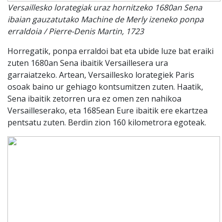
Versaillesko lorategiak uraz hornitzeko 1680an Sena
ibaian gauzatutako Machine de Merly izeneko ponpa
erraldoia / Pierre-Denis Martin, 1723
Horregatik, ponpa erraldoi bat eta ubide luze bat eraiki
zuten 1680an Sena ibaitik Versaillesera ura
garraiatzeko. Artean, Versaillesko lorategiek Paris
osoak baino ur gehiago kontsumitzen zuten. Haatik,
Sena ibaitik zetorren ura ez omen zen nahikoa
Versailleserako, eta 1685ean Eure ibaitik ere ekartzea
pentsatu zuten. Berdin zion 160 kilometrora egoteak.