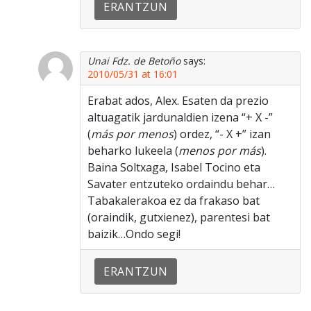
ERANTZUN
Unai Fdz. de Betoño
says:
2010/05/31 at 16:01
Erabat ados, Alex. Esaten da prezio
altuagatik jardunaldien izena “+ X -”
(
más por menos
) ordez, “- X +” izan
beharko lukeela (
menos por más
).
Baina Soltxaga, Isabel Tocino eta
Savater entzuteko ordaindu behar…
Tabakalerakoa ez da frakaso bat
(oraindik, gutxienez), parentesi bat
baizik…Ondo segi!
ERANTZUN