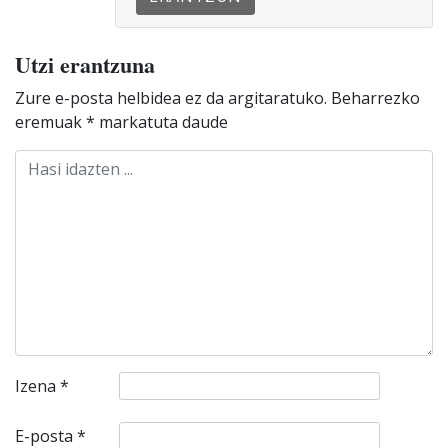
Utzi erantzuna
Zure e-posta helbidea ez da argitaratuko.
Beharrezko
eremuak
*
markatuta daude
Izena
*
E-posta
*