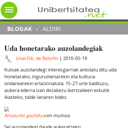
BLOGAK
›
ALDIRI
Uda honetarako auzolandegiak
Unai Fdz. de Betoño
|
2010-05-19
Kutxak auzolandegi interesgarriak antolatu ditu uda
honetarako, ingurumenarekin eta kultura-
ondarearekin erlazionatuta. 15-27 urte badituzu,
aukera ederra izan dezakezu ikertzaileen eskutik
ikasteko, talde-lanaren bidez.
Amaiurko gaztelua
ren muinoa
Sei auzolandegi daude aukeratzeko: