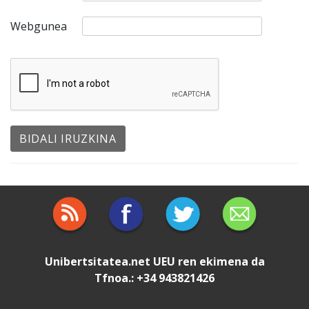
Webgunea
Unibertsitatea.net
UEU
ren ekimena da
Tfnoa.: +34 943821426