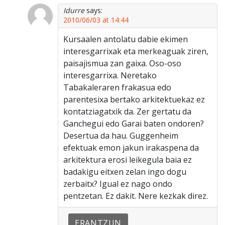
Idurre
says:
2010/06/03 at 14:44
Kursaalen antolatu dabie ekimen
interesgarrixak eta merkeaguak ziren,
paisajismua zan gaixa. Oso-oso
interesgarrixa. Neretako
Tabakaleraren frakasua edo
parentesixa bertako arkitektuekaz ez
kontatziagatxik da. Zer gertatu da
Ganchegui edo Garai baten ondoren?
Desertua da hau. Guggenheim
efektuak emon jakun irakaspena da
arkitektura erosi leikegula baia ez
badakigu eitxen zelan ingo dogu
zerbaitx? Igual ez nago ondo
pentzetan. Ez dakit. Nere kezkak direz.
ERANTZUN