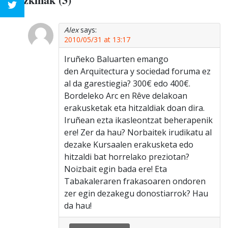
Alex
says:
2010/05/31 at 13:17
Iruñeko Baluarten emango
den Arquitectura y sociedad foruma ez
al da garestiegia? 300€ edo 400€.
Bordeleko Arc en Rêve delakoan
erakusketak eta hitzaldiak doan dira.
Iruñean ezta ikasleontzat beherapenik
ere! Zer da hau? Norbaitek irudikatu al
dezake Kursaalen erakusketa edo
hitzaldi bat horrelako preziotan?
Noizbait egin bada ere! Eta
Tabakaleraren frakasoaren ondoren
zer egin dezakegu donostiarrok? Hau
da hau!