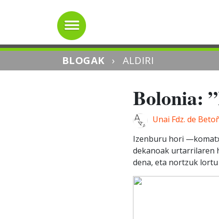
BLOGAK
›
ALDIRI
Bolonia: 
Unai Fdz. de Beto
Izenburu hori —komatxo
dekanoak urtarrilaren 
dena, eta nortzuk lortu