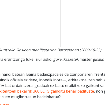
kuntzako ikasleen manifestazioa Bartzelonan (2009-10-23)
ra erantzungo luke, ziur asko:
gure ikasketek
master
gisako 
n handi batean. Baina badaezpada ez da txanponaren ifrentz
ndik ofiziala ez dena, inondik inora—, arkitektoa izan nahi
er
bat ordaintzera, graduak ez baitu eraikitzeko gaikuntzari
kitektoek bakarrik 360 ECTS gainditu behar badituzte
, non
ar zuen mugikortasun bedeinkatua?