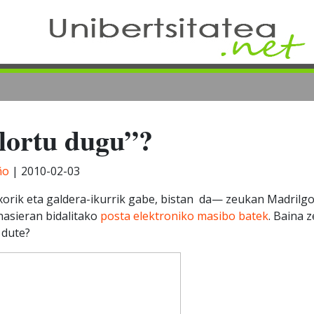
”lortu dugu”?
ño
|
2010-02-03
rik eta galdera-ikurrik gabe, bistan da— zeukan Madrilgo
hasieran bidalitako
posta elektroniko masibo batek
. Baina z
 dute?