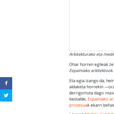
Arkitekturako eta medi
Ohar horren egileak ze
Espainiako arkitektook
.
Eta egia izango da, hei
aldaketa horrekin —orai
derrigortuta dago
mast
bestalde,
Espainiako ar
prozesua
k ekarri beh