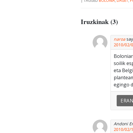
|
TAGGED
BOLONIA
,
DAGET
,
P
Iruzkinak (3)
naroa
say
2010/02/0
Boloniar
soilik e
eta Belg
planteam
egingo d
ERA
Andoni Er
2010/02/1