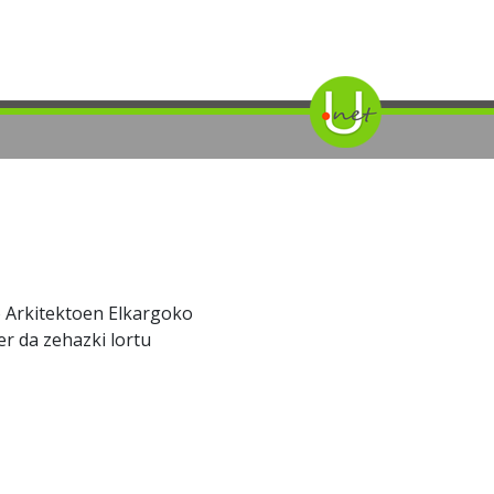
 Arkitektoen Elkargoko
er da zehazki lortu