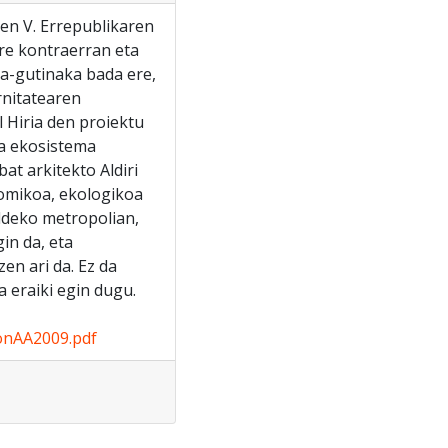
ren V. Errepublikaren
re kontraerran eta
ka-gutinaka bada ere,
rnitatearen
l Hiria den proiektu
oa ekosistema
at arkitekto Aldiri
onomikoa, ekologikoa
aldeko metropolian,
in da, eta
en ari da. Ez da
a eraiki egin dugu.
ionAA2009.pdf