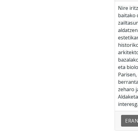
Nire iri
baitako 
zailtasu
aldatzen
estetikar
historik
arkitekt
bazalako
eta biol
Parisen,
berranta
zeharo j
Aldaketa
interesg
ERA