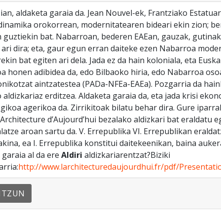
tzian, aldaketa garaia da. Jean Nouvel-ek, Frantziako Estatua
dinamika orokorrean, modernitatearen bideari ekin zion; be
n guztiekin bat. Nabarroan, bederen EAEan, gauzak, gutina
 ari dira; eta, gaur egun erran daiteke ezen Nabarroa mode
ekin bat egiten ari dela. Jada ez da hain koloniala, eta Euska
oa honen adibidea da, edo Bilbaoko hiria, edo Nabarroa os
onikotzat aintzatestea (PADa-NFEa-EAEa). Pozgarria da hainb
 aldizkariaz erditzea. Aldaketa garaia da, eta jada krisi ek
ogikoa agerikoa da. Zirrikitoak bilatu behar dira. Gure iparr
 Architecture d’Aujourd’hui bezalako aldizkari bat eraldatu eg
latze aroan sartu da. V. Errepublika VI. Errepublikan eraldatz
akina, ea I. Errepublika konstitui daitekeenikan, baina auker
 garaia al da ere
Aldiri
aldizkariarentzat?Biziki
arria:
http://www.larchitecturedaujourdhui.fr/pdf/Presentat
NTZUN