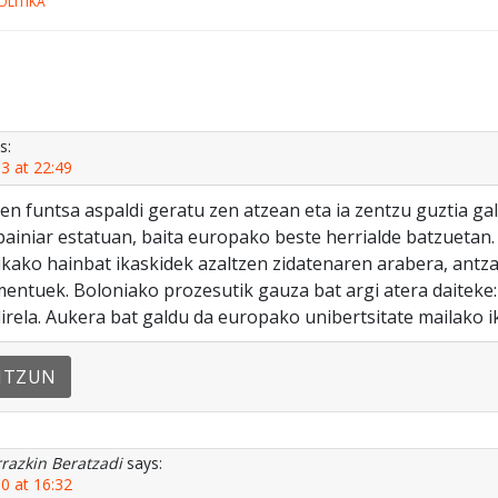
OLITIKA
s:
3 at 22:49
en funtsa aspaldi geratu zen atzean eta ia zentzu guztia gal
spainiar estatuan, baita europako beste herrialde batzuetan. 
ikako hainbat ikaskidek azaltzen zidatenaren arabera, antz
entuek. Boloniako prozesutik gauza bat argi atera daiteke:
irela. Aukera bat galdu da europako unibertsitate mailako 
NTZUN
razkin Beratzadi
says:
0 at 16:32