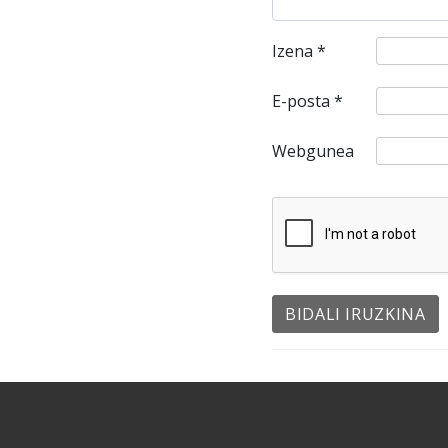
Izena
*
E-posta
*
Webgunea