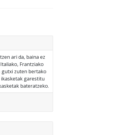
tzen ari da, baina ez
Italiako, Frantziako
a gutxi zuten bertako
 ikasketak garestitu
ikasketak bateratzeko.