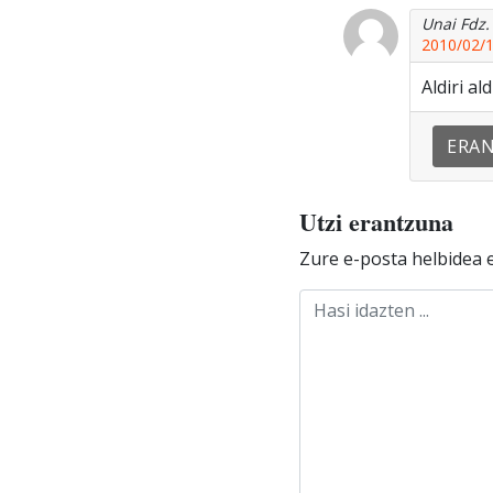
Unai Fdz.
2010/02/1
Aldiri a
ERA
Utzi erantzuna
Zure e-posta helbidea e