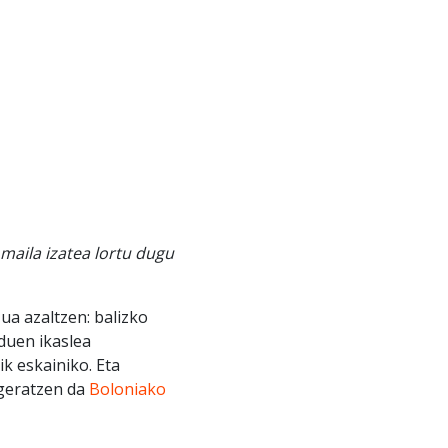
maila izatea lortu dugu
ua azaltzen: balizko
 duen ikaslea
k eskainiko. Eta
 geratzen da
Boloniako