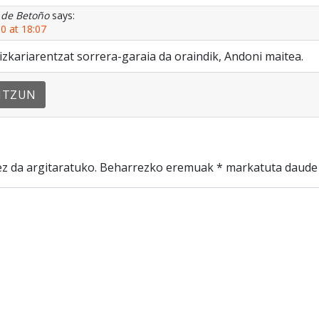
 de Betoño
says:
0 at 18:07
ldizkariarentzat sorrera-garaia da oraindik, Andoni maitea.
NTZUN
z da argitaratuko.
Beharrezko eremuak
*
markatuta daude