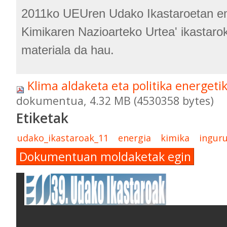
2011ko UEUren Udako Ikastaroetan e
Kimikaren Nazioarteko Urtea' ikastarok
materiala da hau.
Klima aldaketa eta politika energet
dokumentua, 4.32 MB (4530358 bytes)
Etiketak
udako_ikastaroak_11
energia
kimika
ingur
Dokumentuan moldaketak egin