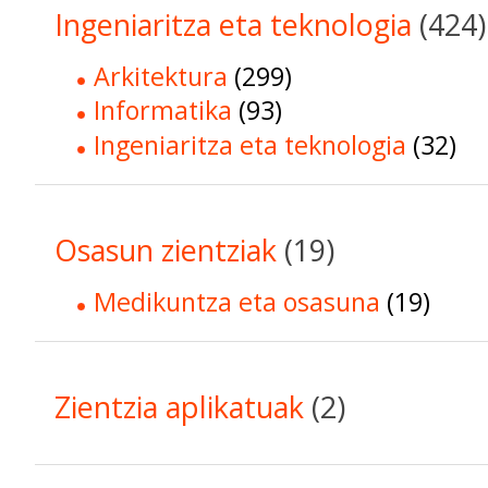
Ingeniaritza eta teknologia
(424)
Arkitektura
(299)
Informatika
(93)
Ingeniaritza eta teknologia
(32)
Osasun zientziak
(19)
Medikuntza eta osasuna
(19)
Zientzia aplikatuak
(2)