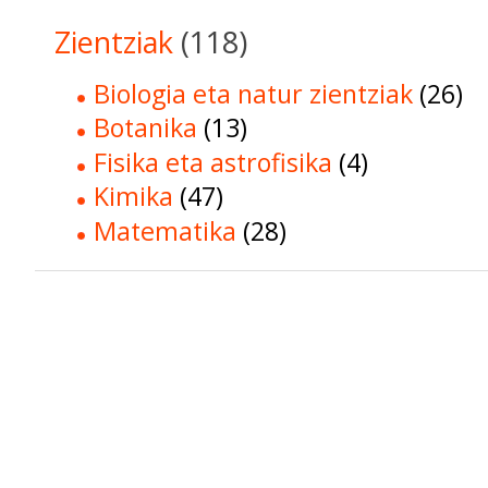
Zientziak
(118)
Biologia eta natur zientziak
(26)
Botanika
(13)
Fisika eta astrofisika
(4)
Kimika
(47)
Matematika
(28)