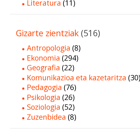
Literatura
(11)
Gizarte zientziak
(516)
Antropologia
(8)
Ekonomia
(294)
Geografia
(22)
Komunikazioa eta kazetaritza
(30
Pedagogia
(76)
Psikologia
(26)
Soziologia
(52)
Zuzenbidea
(8)