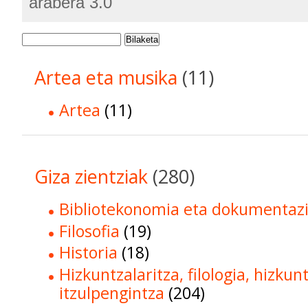
arabera 3.0
Bilaketa
Artea eta musika
(11)
Artea
(11)
Giza zientziak
(280)
Bibliotekonomia eta dokumentaz
Filosofia
(19)
Historia
(18)
Hizkuntzalaritza, filologia, hizkun
itzulpengintza
(204)