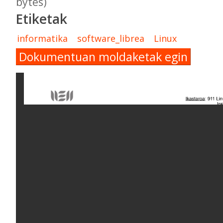
bytes)
Etiketak
informatika
software_librea
Linux
Dokumentuan moldaketak egin