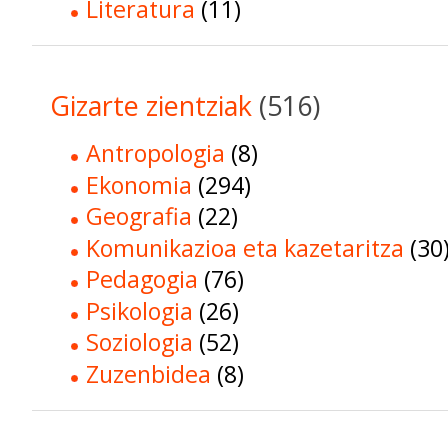
Literatura
(11)
Gizarte zientziak
(516)
Antropologia
(8)
Ekonomia
(294)
Geografia
(22)
Komunikazioa eta kazetaritza
(30
Pedagogia
(76)
Psikologia
(26)
Soziologia
(52)
Zuzenbidea
(8)