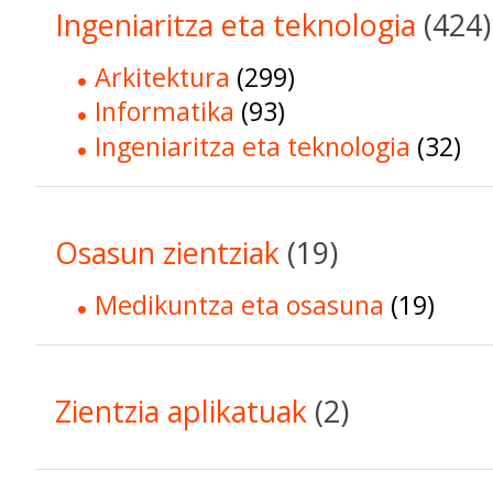
Ingeniaritza eta teknologia
(424)
Arkitektura
(299)
Informatika
(93)
Ingeniaritza eta teknologia
(32)
Osasun zientziak
(19)
Medikuntza eta osasuna
(19)
Zientzia aplikatuak
(2)