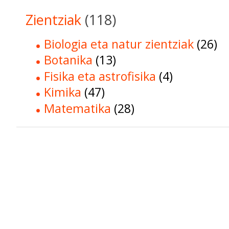
Zientziak
(118)
Biologia eta natur zientziak
(26)
Botanika
(13)
Fisika eta astrofisika
(4)
Kimika
(47)
Matematika
(28)