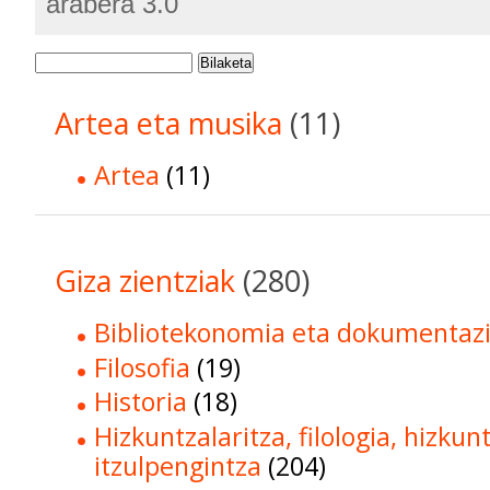
arabera 3.0
Bilaketa
Artea eta musika
(11)
Artea
(11)
Giza zientziak
(280)
Bibliotekonomia eta dokumentaz
Filosofia
(19)
Historia
(18)
Hizkuntzalaritza, filologia, hizkun
itzulpengintza
(204)