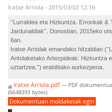
Iratxe Arriola - 2015/03/02 12:16
''Lurraldea eta Hizkuntza. Erronkak & T
Jardunaldiak''. Donostian, 2015eko ots
6an.
Iratxe Arriolak emandako hitzaldian (''
Antolaketako Artezpideak: Hizkuntza e
uztartzea.'') erabilitako aurkezpena.
Iratxe Arriola.pdf
— PDF dokumentua
(6648393 bytes)
Dokumentuan moldaketak egin