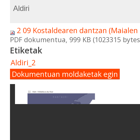
Aldiri
2 09 Kostaldearen dantzan (Maialen
PDF dokumentua, 999 KB (1023315 bytes
Etiketak
Aldiri_2
Dokumentuan moldaketak egin