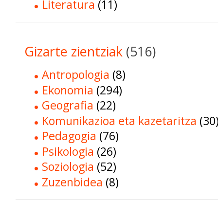
Literatura
(11)
Gizarte zientziak
(516)
Antropologia
(8)
Ekonomia
(294)
Geografia
(22)
Komunikazioa eta kazetaritza
(30
Pedagogia
(76)
Psikologia
(26)
Soziologia
(52)
Zuzenbidea
(8)