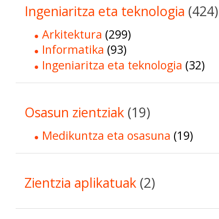
Ingeniaritza eta teknologia
(424)
Arkitektura
(299)
Informatika
(93)
Ingeniaritza eta teknologia
(32)
Osasun zientziak
(19)
Medikuntza eta osasuna
(19)
Zientzia aplikatuak
(2)