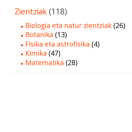
Zientziak
(118)
Biologia eta natur zientziak
(26)
Botanika
(13)
Fisika eta astrofisika
(4)
Kimika
(47)
Matematika
(28)