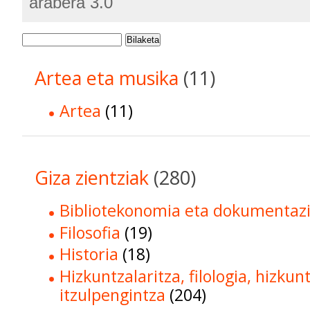
arabera 3.0
Bilaketa
Artea eta musika
(11)
Artea
(11)
Giza zientziak
(280)
Bibliotekonomia eta dokumentaz
Filosofia
(19)
Historia
(18)
Hizkuntzalaritza, filologia, hizkun
itzulpengintza
(204)