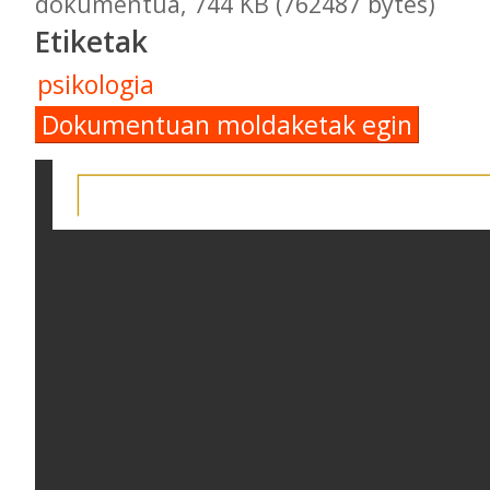
dokumentua, 744 KB (762487 bytes)
Etiketak
psikologia
Dokumentuan moldaketak egin