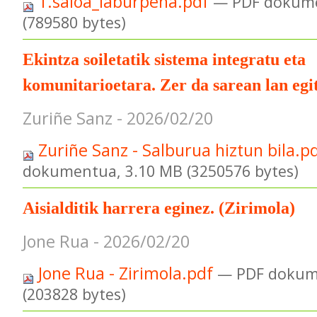
1.saioa_laburpena.pdf
— PDF dokume
(789580 bytes)
Ekintza soiletatik sistema integratu eta
komunitarioetara. Zer da sarean lan egi
Zuriñe Sanz - 2026/02/20
Zuriñe Sanz - Salburua hiztun bila.p
dokumentua, 3.10 MB (3250576 bytes)
Aisialditik harrera eginez. (Zirimola)
Jone Rua - 2026/02/20
Jone Rua - Zirimola.pdf
— PDF dokum
(203828 bytes)