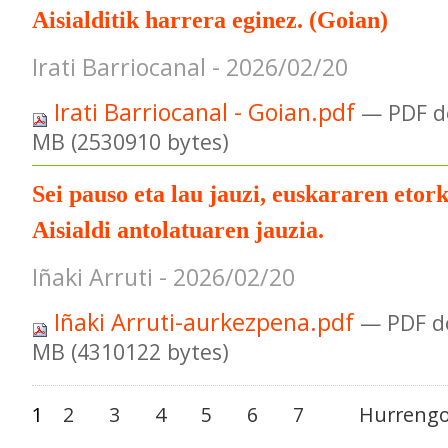
Aisialditik harrera eginez. (Goian)
Irati Barriocanal - 2026/02/20
Irati Barriocanal - Goian.pdf
— PDF d
MB (2530910 bytes)
Sei pauso eta lau jauzi, euskararen etor
Aisialdi antolatuaren jauzia.
Iñaki Arruti - 2026/02/20
Iñaki Arruti-aurkezpena.pdf
— PDF d
MB (4310122 bytes)
1
2
3
4
5
6
7
Hurrengo