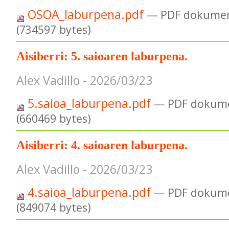
OSOA_laburpena.pdf
— PDF dokumen
(734597 bytes)
Aisiberri: 5. saioaren laburpena.
Alex Vadillo - 2026/03/23
5.saioa_laburpena.pdf
— PDF dokume
(660469 bytes)
Aisiberri: 4. saioaren laburpena.
Alex Vadillo - 2026/03/23
4.saioa_laburpena.pdf
— PDF dokume
(849074 bytes)