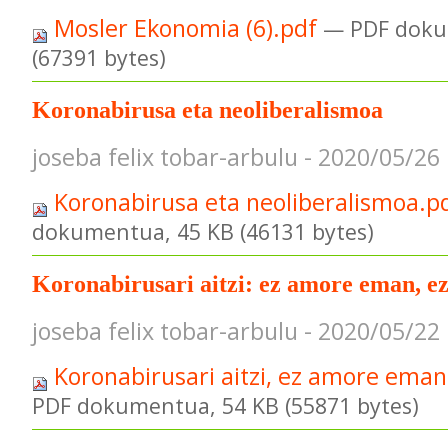
Mosler Ekonomia (6).pdf
— PDF doku
(67391 bytes)
Koronabirusa eta neoliberalismoa
joseba felix tobar-arbulu - 2020/05/26
Koronabirusa eta neoliberalismoa.p
dokumentua, 45 KB (46131 bytes)
Koronabirusari aitzi: ez amore eman, ez 
joseba felix tobar-arbulu - 2020/05/22
Koronabirusari aitzi, ez amore eman,
PDF dokumentua, 54 KB (55871 bytes)