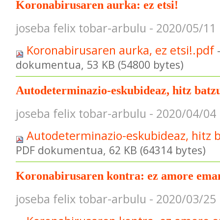
Koronabirusaren aurka: ez etsi!
joseba felix tobar-arbulu - 2020/05/11
Koronabirusaren aurka, ez etsi!.pdf
dokumentua, 53 KB (54800 bytes)
Autodeterminazio-eskubideaz, hitz batzu
joseba felix tobar-arbulu - 2020/04/04
Autodeterminazio-eskubideaz, hitz b
PDF dokumentua, 62 KB (64314 bytes)
Koronabirusaren kontra: ez amore ema
joseba felix tobar-arbulu - 2020/03/25