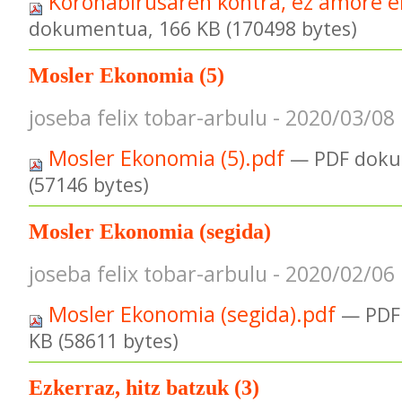
Koronabirusaren kontra, ez amore 
dokumentua, 166 KB (170498 bytes)
Mosler Ekonomia (5)
joseba felix tobar-arbulu - 2020/03/08
Mosler Ekonomia (5).pdf
— PDF doku
(57146 bytes)
Mosler Ekonomia (segida)
joseba felix tobar-arbulu - 2020/02/06
Mosler Ekonomia (segida).pdf
— PDF
KB (58611 bytes)
Ezkerraz, hitz batzuk (3)