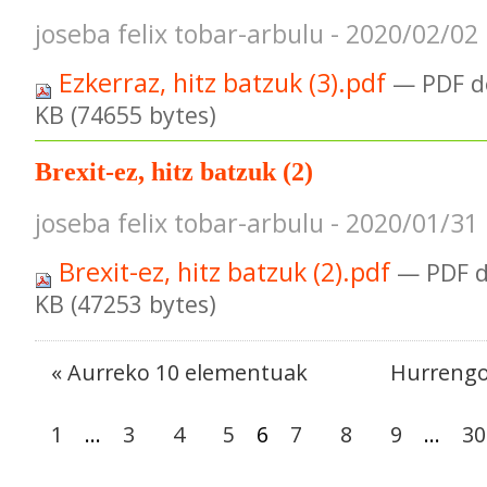
joseba felix tobar-arbulu - 2020/02/02
Ezkerraz, hitz batzuk (3).pdf
— PDF d
KB (74655 bytes)
Brexit-ez, hitz batzuk (2)
joseba felix tobar-arbulu - 2020/01/31
Brexit-ez, hitz batzuk (2).pdf
— PDF 
KB (47253 bytes)
« Aurreko 10 elementuak
Hurrengo
1
...
3
4
5
6
7
8
9
...
30