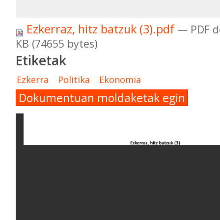
Ezkerraz, hitz batzuk (3).pdf
— PDF d
KB (74655 bytes)
Etiketak
Ezkerra
Politika
Ekonomia
Dokumentuan moldaketak egin