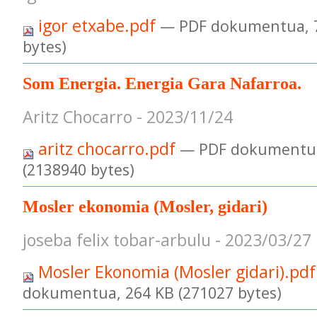
igor etxabe.pdf
— PDF dokumentua, 7
bytes)
Som Energia. Energia Gara Nafarroa.
Aritz Chocarro - 2023/11/24
aritz chocarro.pdf
— PDF dokumentua
(2138940 bytes)
Mosler ekonomia (Mosler, gidari)
joseba felix tobar-arbulu - 2023/03/27
Mosler Ekonomia (Mosler gidari).pd
dokumentua, 264 KB (271027 bytes)