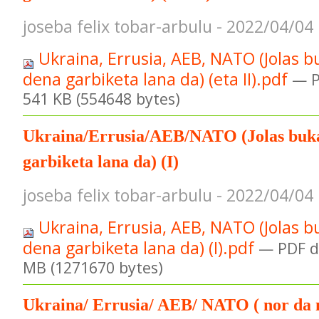
joseba felix tobar-arbulu - 2022/04/04
Ukraina, Errusia, AEB, NATO (Jolas b
dena garbiketa lana da) (eta II).pdf
— P
541 KB (554648 bytes)
Ukraina/Errusia/AEB/NATO (Jolas buka
garbiketa lana da) (I)
joseba felix tobar-arbulu - 2022/04/04
Ukraina, Errusia, AEB, NATO (Jolas b
dena garbiketa lana da) (I).pdf
— PDF d
MB (1271670 bytes)
Ukraina/ Errusia/ AEB/ NATO ( nor da n