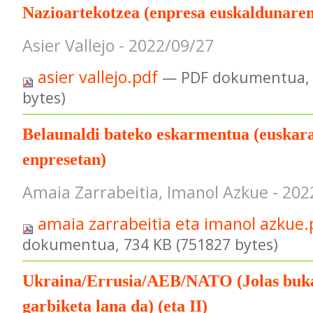
Nazioartekotzea (enpresa euskaldunare
Asier Vallejo - 2022/09/27
asier vallejo.pdf
— PDF dokumentua, 
bytes)
Belaunaldi bateko eskarmentua (euskar
enpresetan)
Amaia Zarrabeitia, Imanol Azkue - 202
amaia zarrabeitia eta imanol azkue
dokumentua, 734 KB (751827 bytes)
Ukraina/Errusia/AEB/NATO (Jolas buka
garbiketa lana da) (eta II)