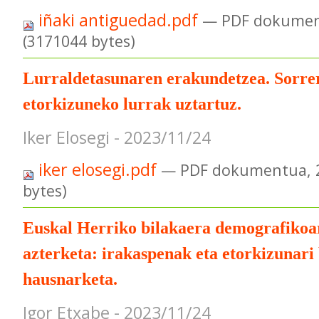
iñaki antiguedad.pdf
— PDF dokumen
(3171044 bytes)
Lurraldetasunaren erakundetzea. Sorrer
etorkizuneko lurrak uztartuz.
Iker Elosegi - 2023/11/24
iker elosegi.pdf
— PDF dokumentua, 2
bytes)
Euskal Herriko bilakaera demografikoa
azterketa: irakaspenak eta etorkizunari
hausnarketa.
Igor Etxabe - 2023/11/24