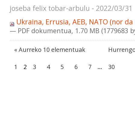
joseba felix tobar-arbulu - 2022/03/31
Ukraina, Errusia, AEB, NATO (nor da n
— PDF dokumentua, 1.70 MB (1779683 b
« Aurreko 10 elementuak
Hurrengo
1
2
3
4
5
6
7
...
30