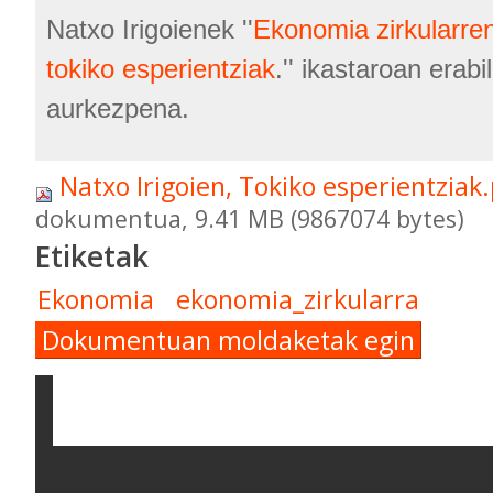
Natxo Irigoienek ''
Ekonomia zirkularren
tokiko esperientziak
.'' ikastaroan erabi
aurkezpena.
Natxo Irigoien, Tokiko esperientziak
dokumentua, 9.41 MB (9867074 bytes)
Etiketak
Ekonomia
ekonomia_zirkularra
Dokumentuan moldaketak egin