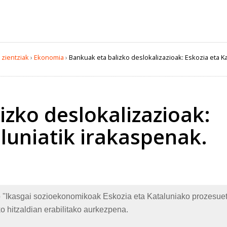
 zientziak
›
Ekonomia
›
Bankuak eta balizko deslokalizazioak: Eskozia eta Ka
izko deslokalizazioak:
luniatik irakaspenak.
Ikasgai sozioekonomikoak Eskozia eta Kataluniako prozesuetati
 hitzaldian erabilitako aurkezpena.