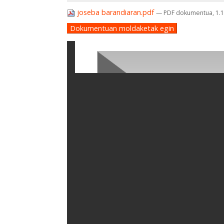
joseba barandiaran.pdf
— PDF dokumentua, 1.1
Dokumentuan moldaketak egin