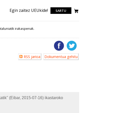
Egin zaitez UEUkide!
SARTU
taluniatik irakaspenak.
Erabiltzailearen
RSS jarioa
Dokumentua gehitu
akzioak
k'' (Eibar, 2015-07-16) ikastaroko