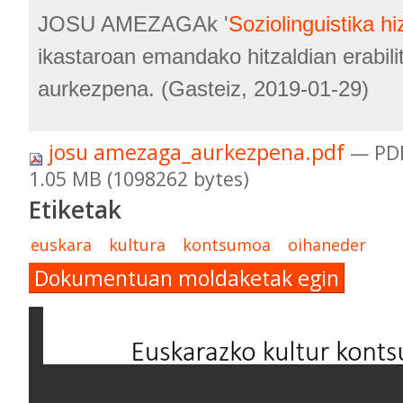
JOSU AMEZAGAk '
Soziolinguistika hiz
ikastaroan emandako hitzaldian erabili
aurkezpena. (Gasteiz, 2019-01-29)
josu amezaga_aurkezpena.pdf
— PD
1.05 MB (1098262 bytes)
Etiketak
euskara
kultura
kontsumoa
oihaneder
Dokumentuan moldaketak egin