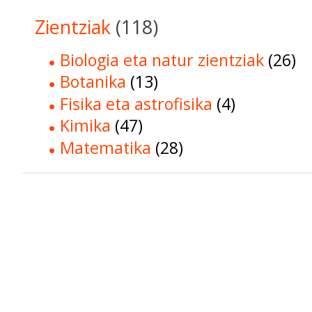
Zientziak
(118)
Biologia eta natur zientziak
(26)
Botanika
(13)
Fisika eta astrofisika
(4)
Kimika
(47)
Matematika
(28)