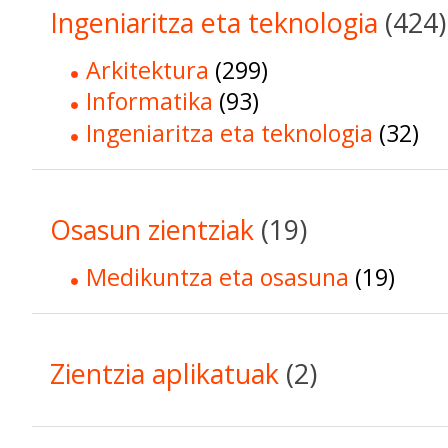
Ingeniaritza eta teknologia
(424)
Arkitektura
(299)
Informatika
(93)
Ingeniaritza eta teknologia
(32)
Osasun zientziak
(19)
Medikuntza eta osasuna
(19)
Zientzia aplikatuak
(2)