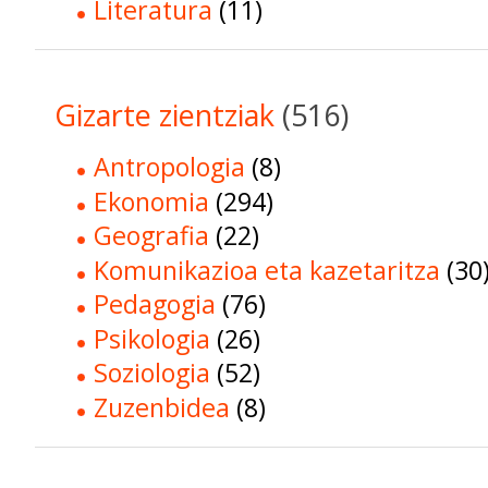
Literatura
(11)
Gizarte zientziak
(516)
Antropologia
(8)
Ekonomia
(294)
Geografia
(22)
Komunikazioa eta kazetaritza
(30
Pedagogia
(76)
Psikologia
(26)
Soziologia
(52)
Zuzenbidea
(8)