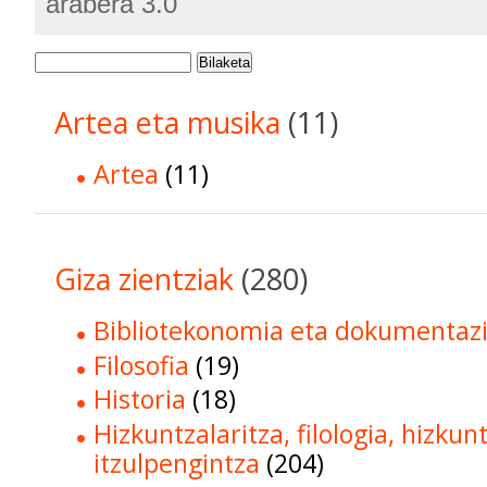
arabera 3.0
Bilaketa
Artea eta musika
(11)
Artea
(11)
Giza zientziak
(280)
Bibliotekonomia eta dokumentaz
Filosofia
(19)
Historia
(18)
Hizkuntzalaritza, filologia, hizkun
itzulpengintza
(204)