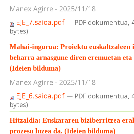
Manex Agirre - 2025/11/18
EJE_7.saioa.pdf
— PDF dokumentua, 4
bytes)
Mahai-ingurua: Proiektu euskaltzaleen i
beharra arnasgune diren eremuetan eta g
(Ideien bilduma)
Manex Agirre - 2025/11/18
EJE_6.saioa.pdf
— PDF dokumentua, 4
bytes)
Hitzaldia: Euskararen biziberritzea era
prozesu luzea da. (Ideien bilduma)