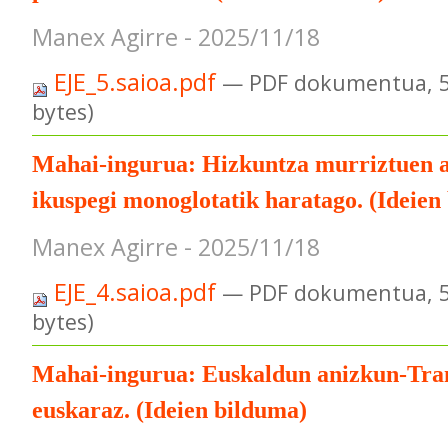
Manex Agirre - 2025/11/18
EJE_5.saioa.pdf
— PDF dokumentua, 5
bytes)
Mahai-ingurua: Hizkuntza murriztuen a
ikuspegi monoglotatik haratago. (Ideien
Manex Agirre - 2025/11/18
EJE_4.saioa.pdf
— PDF dokumentua, 5
bytes)
Mahai-ingurua: Euskaldun anizkun-Tra
euskaraz. (Ideien bilduma)