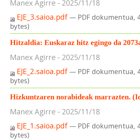
Manex Agirre - 2025/11/18
EJE_3.saioa.pdf
— PDF dokumentua, 4
bytes)
Hitzaldia: Euskaraz hitz egingo da 2073
Manex Agirre - 2025/11/18
EJE_2.saioa.pdf
— PDF dokumentua, 4
bytes)
Hizkuntzaren norabideak marrazten. (I
Manex Agirre - 2025/11/18
EJE_1.saioa.pdf
— PDF dokumentua, 4
bytes)