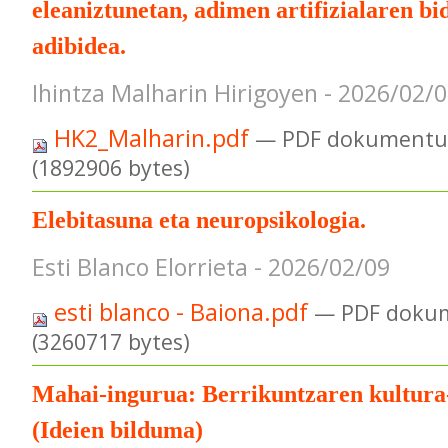
eleaniztunetan, adimen artifizialaren bi
adibidea.
Ihintza Malharin Hirigoyen - 2026/02/
HK2_Malharin.pdf
— PDF dokumentua
(1892906 bytes)
Elebitasuna eta neuropsikologia.
Esti Blanco Elorrieta - 2026/02/09
esti blanco - Baiona.pdf
— PDF dokum
(3260717 bytes)
Mahai-ingurua: Berrikuntzaren kultura
(Ideien bilduma)