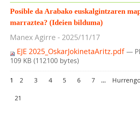
Posible da Arabako euskalgintzaren ma
marraztea? (Ideien bilduma)
Manex Agirre - 2025/11/17
EJE 2025_OskarJokinetaAritz.pdf
— P
109 KB (112100 bytes)
1
2
3
4
5
6
7
...
Hurrengo
21