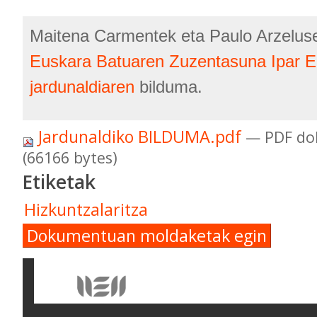
Maitena Carmentek eta Paulo Arzelus
Euskara Batuaren Zuzentasuna Ipar E
jardunaldiaren
bilduma.
Jardunaldiko BILDUMA.pdf
— PDF do
(66166 bytes)
Etiketak
Hizkuntzalaritza
Dokumentuan moldaketak egin