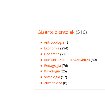
Gizarte zientziak
(516)
Antropologia
(8)
Ekonomia
(294)
Geografia
(22)
Komunikazioa eta kazetaritza
(30)
Pedagogia
(76)
Psikologia
(26)
Soziologia
(52)
Zuzenbidea
(8)