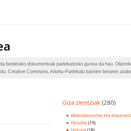
ea
te eta bestelako dokumentuak partekatzeko gunea da hau. Otarr
adu: Creative Commons, Aitortu-Partekatu baimen beraren arabe
Giza zientziak
(280)
Bibliotekonomia eta dokument
Filosofia
(19)
Historia
(18)