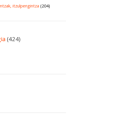
untzak, itzulpengintza
(204)
gia
(424)
)