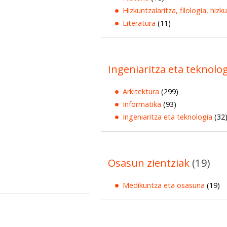
Hizkuntzalaritza, filologia, hizk
Literatura
(11)
Ingeniaritza eta teknolo
Arkitektura
(299)
Informatika
(93)
Ingeniaritza eta teknologia
(32
Osasun zientziak
(19)
Medikuntza eta osasuna
(19)