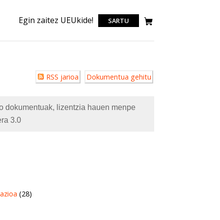
Egin zaitez UEUkide!
SARTU
Erabiltzailearen
RSS jarioa
Dokumentua gehitu
akzioak
eko dokumentuak, lizentzia hauen menpe
ra 3.0
azioa
(28)