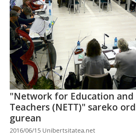
"Network for Education and 
Teachers (NETT)" sareko ord
gurean
2016/06/15 Unibertsitatea.net