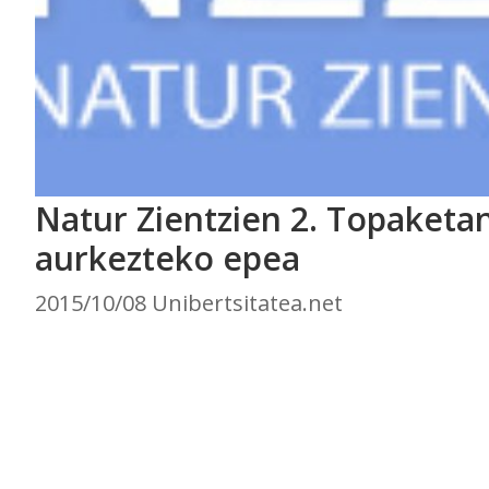
Natur Zientzien 2. Topaketa
aurkezteko epea
2015/10/08 Unibertsitatea.net