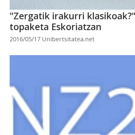
"Zergatik irakurri klasikoak?"
topaketa Eskoriatzan
2016/05/17 Unibertsitatea.net