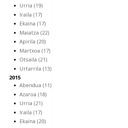
Urria
(19)
Iraila
(17)
Ekaina
(17)
Maiatza
(22)
Apirila
(20)
Martxoa
(17)
Otsaila
(21)
Urtarrila
(13)
2015
Abendua
(11)
Azaroa
(18)
Urria
(21)
Iraila
(17)
Ekaina
(20)