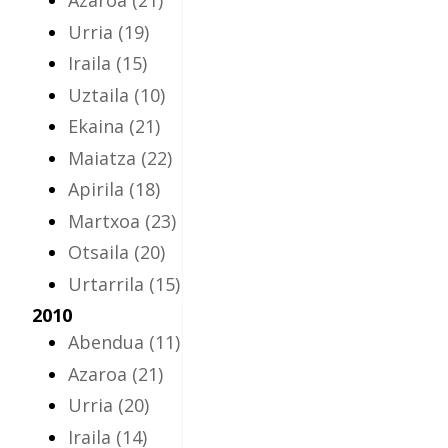
Azaroa
(21)
Urria
(19)
Iraila
(15)
Uztaila
(10)
Ekaina
(21)
Maiatza
(22)
Apirila
(18)
Martxoa
(23)
Otsaila
(20)
Urtarrila
(15)
2010
Abendua
(11)
Azaroa
(21)
Urria
(20)
Iraila
(14)