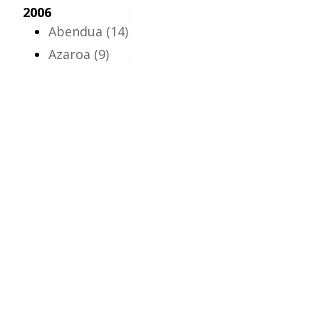
2006
Abendua
(14)
Azaroa
(9)