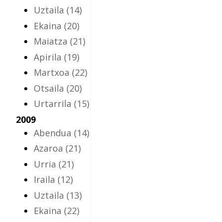
Uztaila
(14)
Ekaina
(20)
Maiatza
(21)
Apirila
(19)
Martxoa
(22)
Otsaila
(20)
Urtarrila
(15)
2009
Abendua
(14)
Azaroa
(21)
Urria
(21)
Iraila
(12)
Uztaila
(13)
Ekaina
(22)