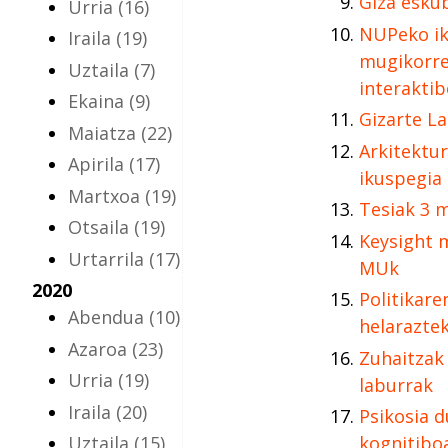
Giza esku
Urria
(16)
NUPeko ik
Iraila
(19)
mugikorre
Uztaila
(7)
interaktib
Ekaina
(9)
Gizarte La
Maiatza
(22)
Arkitektu
Apirila
(17)
ikuspegia
Martxoa
(19)
Tesiak 3 
Otsaila
(19)
Keysight 
Urtarrila
(17)
MUk
2020
Politikare
Abendua
(10)
helaraztek
Azaroa
(23)
Zuhaitzak 
Urria
(19)
laburrak
Iraila
(20)
Psikosia 
Uztaila
(15)
kognitibo