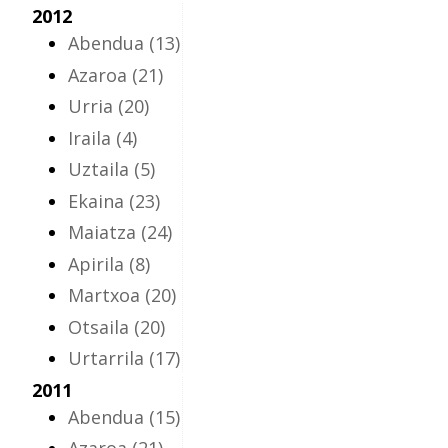
2012
Abendua
(13)
Azaroa
(21)
Urria
(20)
Iraila
(4)
Uztaila
(5)
Ekaina
(23)
Maiatza
(24)
Apirila
(8)
Martxoa
(20)
Otsaila
(20)
Urtarrila
(17)
2011
Abendua
(15)