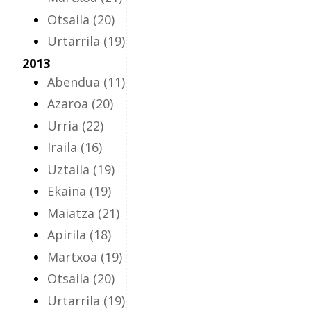
Otsaila
(20)
Urtarrila
(19)
2013
Abendua
(11)
Azaroa
(20)
Urria
(22)
Iraila
(16)
Uztaila
(19)
Ekaina
(19)
Maiatza
(21)
Apirila
(18)
Martxoa
(19)
Otsaila
(20)
Urtarrila
(19)