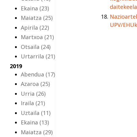
daitekeel
Ekaina
(23)
Nazioartek
Maiatza
(25)
UPV/EHU
Apirila
(22)
Martxoa
(21)
Otsaila
(24)
Urtarrila
(21)
2019
Abendua
(17)
Azaroa
(25)
Urria
(26)
Iraila
(21)
Uztaila
(11)
Ekaina
(13)
Maiatza
(29)