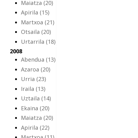
Maiatza
(20)
Apirila
(15)
Martxoa
(21)
Otsaila
(20)
Urtarrila
(18)
2008
Abendua
(13)
Azaroa
(20)
Urria
(23)
Iraila
(13)
Uztaila
(14)
Ekaina
(20)
Maiatza
(20)
Apirila
(22)
Martxoa
(11)