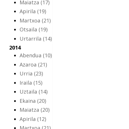
Maiatza
(17)
Apirila
(19)
Martxoa
(21)
Otsaila
(19)
Urtarrila
(14)
2014
Abendua
(10)
Azaroa
(21)
Urria
(23)
Iraila
(15)
Uztaila
(14)
Ekaina
(20)
Maiatza
(20)
Apirila
(12)
Martxoa
(21)