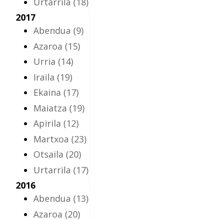
Urtarrila
(18)
2017
Abendua
(9)
Azaroa
(15)
Urria
(14)
Iraila
(19)
Ekaina
(17)
Maiatza
(19)
Apirila
(12)
Martxoa
(23)
Otsaila
(20)
Urtarrila
(17)
2016
Abendua
(13)
Azaroa
(20)