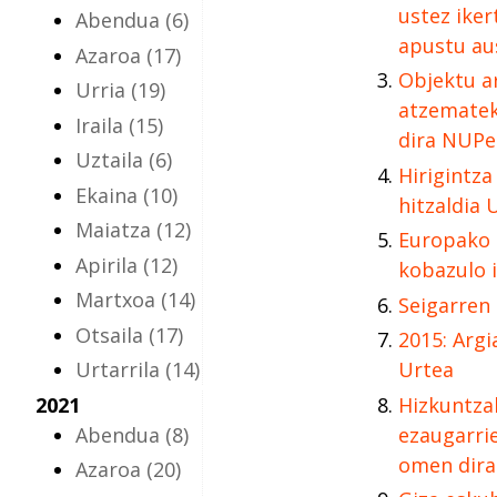
ustez iker
Abendua
(6)
apustu au
Azaroa
(17)
Objektu ar
Urria
(19)
atzematek
Iraila
(15)
dira NUPe
Uztaila
(6)
Hirigintza
Ekaina
(10)
hitzaldia 
Maiatza
(12)
Europako
Apirila
(12)
kobazulo 
Martxoa
(14)
Seigarren
Otsaila
(17)
2015: Arg
Urtarrila
(14)
Urtea
2021
Hizkuntza
Abendua
(8)
ezaugarri
omen dira
Azaroa
(20)