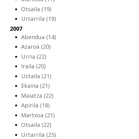
Otsaila
(19)
Urtarrila
(19)
2007
Abendua
(14)
Azaroa
(20)
Urria
(22)
Iraila
(20)
Uztaila
(21)
Ekaina
(21)
Maiatza
(22)
Apirila
(18)
Martxoa
(21)
Otsaila
(22)
Urtarrila
(25)