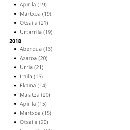
Apirila
(19)
Martxoa
(19)
Otsaila
(21)
Urtarrila
(19)
2018
Abendua
(13)
Azaroa
(20)
Urria
(21)
Iraila
(15)
Ekaina
(14)
Maiatza
(20)
Apirila
(15)
Martxoa
(15)
Otsaila
(20)