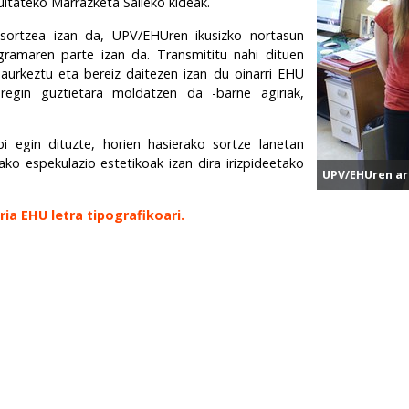
kultateko Marrazketa Saileko kideak.
a sortzea izan da, UPV/EHUren ikusizko nortasun
ramaren parte izan da. Transmititu nahi dituen
aurkeztu eta bereiz daitezen izan du oinarri EHU
eregin guztietara moldatzen da -barne agiriak,
 bi egin dituzte, horien hasierako sortze lanetan
ko espekulazio estetikoak izan dira irizpideetako
UPV/EHUren ar
ia EHU letra tipografikoari.