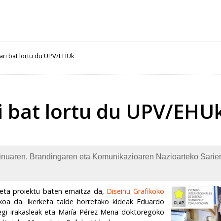
ari bat lortu du UPV/EHUk
i bat lortu du UPV/EHU
inuaren, Brandingaren eta Komunikazioaren Nazioarteko Sarie
keta proiektu baten emaitza da,
Diseinu Grafikoko
koa da. Ikerketa talde horretako kideak Eduardo
tegi irakasleak eta María Pérez Mena doktoregoko