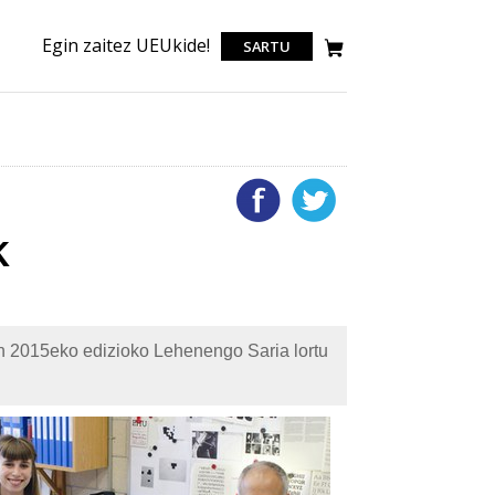
Egin zaitez UEUkide!
SARTU
k
n 2015eko edizioko Lehenengo Saria lortu