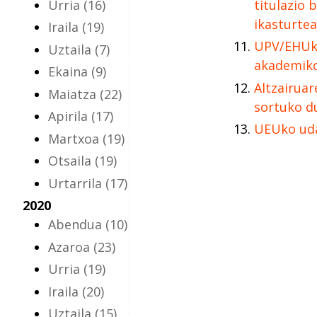
Urria
(16)
titulazio 
ikasturte
Iraila
(19)
UPV/EHUk
Uztaila
(7)
akademiko
Ekaina
(9)
Altzairuar
Maiatza
(22)
sortuko d
Apirila
(17)
UEUko uda
Martxoa
(19)
Otsaila
(19)
Urtarrila
(17)
2020
Abendua
(10)
Azaroa
(23)
Urria
(19)
Iraila
(20)
Uztaila
(15)