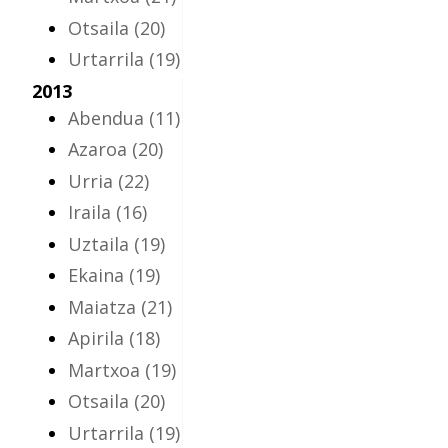
Otsaila
(20)
Urtarrila
(19)
2013
Abendua
(11)
Azaroa
(20)
Urria
(22)
Iraila
(16)
Uztaila
(19)
Ekaina
(19)
Maiatza
(21)
Apirila
(18)
Martxoa
(19)
Otsaila
(20)
Urtarrila
(19)