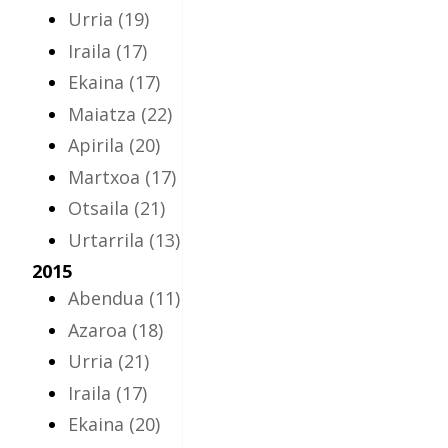
Urria
(19)
Iraila
(17)
Ekaina
(17)
Maiatza
(22)
Apirila
(20)
Martxoa
(17)
Otsaila
(21)
Urtarrila
(13)
2015
Abendua
(11)
Azaroa
(18)
Urria
(21)
Iraila
(17)
Ekaina
(20)