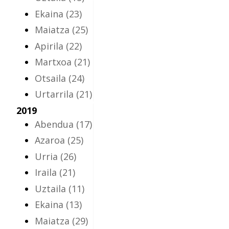
Ekaina
(23)
Maiatza
(25)
Apirila
(22)
Martxoa
(21)
Otsaila
(24)
Urtarrila
(21)
2019
Abendua
(17)
Azaroa
(25)
Urria
(26)
Iraila
(21)
Uztaila
(11)
Ekaina
(13)
Maiatza
(29)