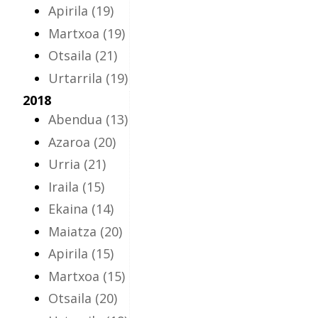
Apirila
(19)
Martxoa
(19)
Otsaila
(21)
Urtarrila
(19)
2018
Abendua
(13)
Azaroa
(20)
Urria
(21)
Iraila
(15)
Ekaina
(14)
Maiatza
(20)
Apirila
(15)
Martxoa
(15)
Otsaila
(20)