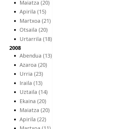
Maiatza
(20)
Apirila
(15)
Martxoa
(21)
Otsaila
(20)
Urtarrila
(18)
2008
Abendua
(13)
Azaroa
(20)
Urria
(23)
Iraila
(13)
Uztaila
(14)
Ekaina
(20)
Maiatza
(20)
Apirila
(22)
Martxoa
(11)