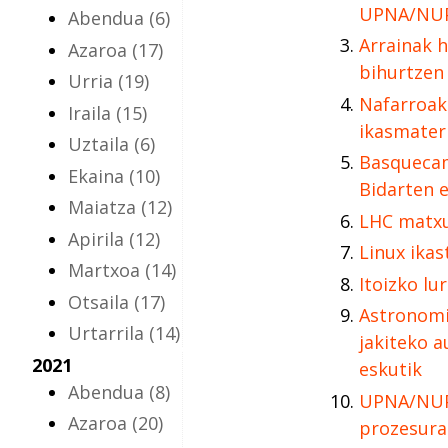
UPNA/NU
Abendua
(6)
Arrainak 
Azaroa
(17)
bihurtzen
Urria
(19)
Nafarroak
Iraila
(15)
ikasmater
Uztaila
(6)
Basquecam
Ekaina
(10)
Bidarten 
Maiatza
(12)
LHC matx
Apirila
(12)
Linux ikas
Martxoa
(14)
Itoizko lu
Otsaila
(17)
Astronomi
Urtarrila
(14)
jakiteko 
2021
eskutik
Abendua
(8)
UPNA/NUP
Azaroa
(20)
prozesura