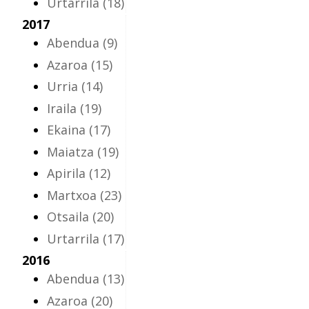
Urtarrila
(18)
2017
Abendua
(9)
Azaroa
(15)
Urria
(14)
Iraila
(19)
Ekaina
(17)
Maiatza
(19)
Apirila
(12)
Martxoa
(23)
Otsaila
(20)
Urtarrila
(17)
2016
Abendua
(13)
Azaroa
(20)