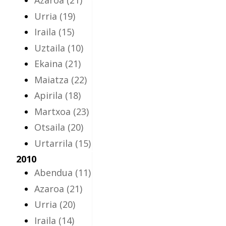
Azaroa
(21)
Urria
(19)
Iraila
(15)
Uztaila
(10)
Ekaina
(21)
Maiatza
(22)
Apirila
(18)
Martxoa
(23)
Otsaila
(20)
Urtarrila
(15)
2010
Abendua
(11)
Azaroa
(21)
Urria
(20)
Iraila
(14)