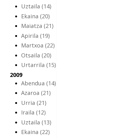
Uztaila
(14)
Ekaina
(20)
Maiatza
(21)
Apirila
(19)
Martxoa
(22)
Otsaila
(20)
Urtarrila
(15)
2009
Abendua
(14)
Azaroa
(21)
Urria
(21)
Iraila
(12)
Uztaila
(13)
Ekaina
(22)