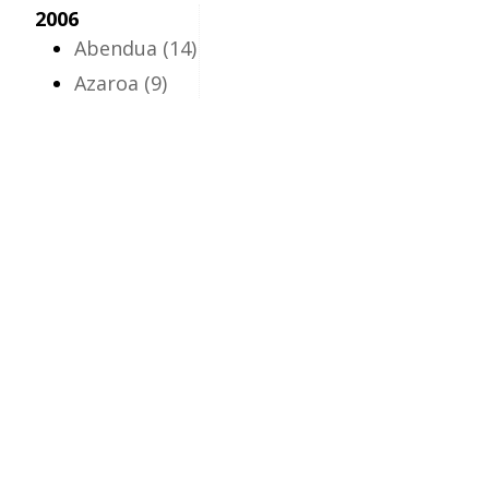
2006
Abendua
(14)
Azaroa
(9)