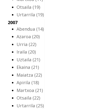
Otsaila
(19)
Urtarrila
(19)
2007
Abendua
(14)
Azaroa
(20)
Urria
(22)
Iraila
(20)
Uztaila
(21)
Ekaina
(21)
Maiatza
(22)
Apirila
(18)
Martxoa
(21)
Otsaila
(22)
Urtarrila
(25)