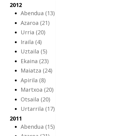
2012
Abendua
(13)
Azaroa
(21)
Urria
(20)
Iraila
(4)
Uztaila
(5)
Ekaina
(23)
Maiatza
(24)
Apirila
(8)
Martxoa
(20)
Otsaila
(20)
Urtarrila
(17)
2011
Abendua
(15)