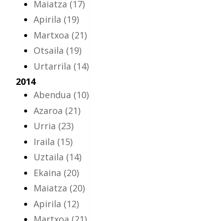
Maiatza
(17)
Apirila
(19)
Martxoa
(21)
Otsaila
(19)
Urtarrila
(14)
2014
Abendua
(10)
Azaroa
(21)
Urria
(23)
Iraila
(15)
Uztaila
(14)
Ekaina
(20)
Maiatza
(20)
Apirila
(12)
Martxoa
(21)