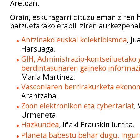
Aretoan.
Orain, eskuragarri dituzu eman ziren h
batzuetarako erabili ziren aurkezpena
Antzinako euskal kolektibismoa
, Ju
Harsuaga.
GIH, Administrazio-kontseiluetako
berdintasunaren gaineko informazi
Maria Martinez.
Vasconiaren berrirakurketa ekono
Arantzabal.
Zoon elektronikon eta cybertariat
,
Urmeneta.
Hazkundea
, Iñaki Erauskin Iurrita.
Planeta babestu behar dugu. Ingu