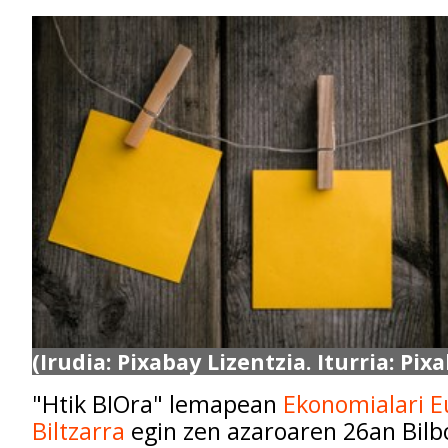
(Irudia: Pixabay Lizentzia. Iturria: Pix
"Htik BIOra" lemapean
Ekonomialari E
Biltzarra
egin zen azaroaren 26an Bilb