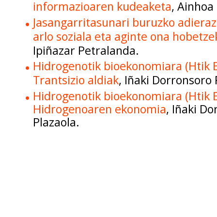
informazioaren kudeaketa
, Ainhoa 
Jasangarritasunari buruzko adiera
arlo soziala eta aginte ona hobetze
Ipiñazar Petralanda.
Hidrogenotik bioekonomiara (Htik B
Trantsizio aldiak
, Iñaki Dorronsoro 
Hidrogenotik bioekonomiara (Htik B
Hidrogenoaren ekonomia
, Iñaki D
Plazaola.