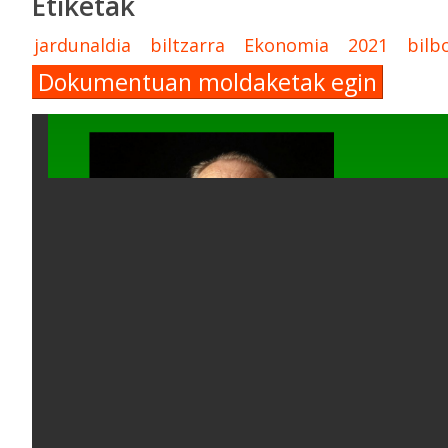
Etiketak
jardunaldia
biltzarra
Ekonomia
2021
bilb
Dokumentuan moldaketak egin