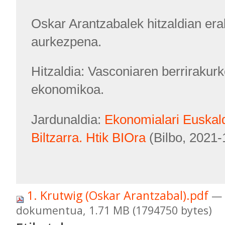
Oskar Arantzabalek hitzaldian erab
aurkezpena.
Hitzaldia: Vasconiaren berrirakurk
ekonomikoa.
Jardunaldia:
Ekonomialari Euskald
Biltzarra. Htik BIOra
(Bilbo, 2021-
1. Krutwig (Oskar Arantzabal).pdf
— 
dokumentua, 1.71 MB (1794750 bytes)