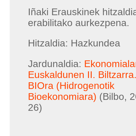
Iñaki Erauskinek hitzaldi
erabilitako aurkezpena.
Hitzaldia: Hazkundea
Jardunaldia:
Ekonomialar
Euskaldunen II. Biltzarra.
BIOra (Hidrogenotik
Bioekonomiara)
(Bilbo, 
26)