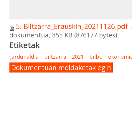
5. Biltzarra_Erauskin_20211126.pdf
dokumentua, 855 KB (876177 bytes)
Etiketak
jardunaldia
biltzarra
2021
bilbo
ekonomi
Dokumentuan moldaketak egin