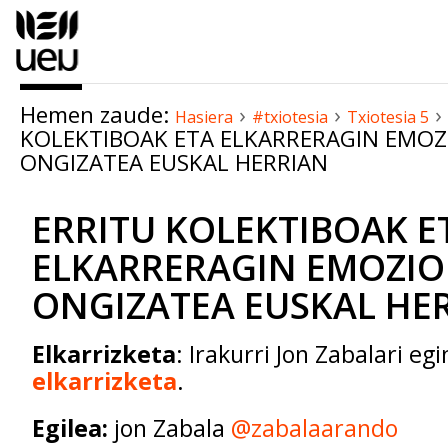
Edukira
salto
egin
|
Hemen zaude:
›
›
›
Salto
Hasiera
#txiotesia
Txiotesia 5
KOLEKTIBOAK ETA ELKARRERAGIN EMOZ
egin
ONGIZATEA EUSKAL HERRIAN
nabigazioara
ERRITU KOLEKTIBOAK E
ELKARRERAGIN EMOZIO
ONGIZATEA EUSKAL HE
Elkarrizketa
: Irakurri Jon Zabalari eg
elkarrizketa
.
Egilea:
jon Zabala
@zabalaarando