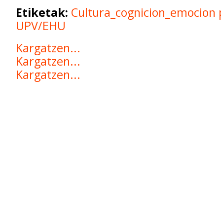
Etiketak:
Cultura_cognicion_emocion
UPV/EHU
Kargatzen...
Kargatzen...
Kargatzen...