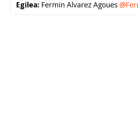
Egilea:
Fermin Alvarez Agoues
@Fer