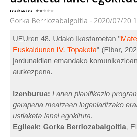
Botoak
(20 boto)
:
Gorka Berriozabalgoitia - 2020/07/20 
UEUren 48. Udako Ikastaroetan "
Mate
Euskaldunen IV. Topaketa
" (Eibar, 20
jardunaldian emandako komunikazioan 
aurkezpena.
Izenburua:
Lanen planifikazio progra
garapena meatzeen ingeniaritzako era
ustiaketa lanei egokituta.
Egileak: Gorka Berriozabalgoitia
, E