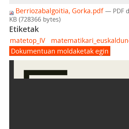
Berriozabalgoitia, Gorka.pdf
— PDF 
KB (728366 bytes)
Etiketak
matetop_IV
matematikari_euskaldun
Dokumentuan moldaketak egin