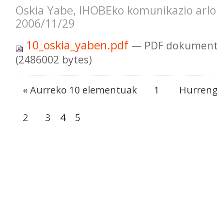
Oskia Yabe, IHOBEko komunikazio arlok
2006/11/29
10_oskia_yaben.pdf
— PDF dokument
(2486002 bytes)
« Aurreko 10 elementuak
1
Hurreng
2
3
4
5