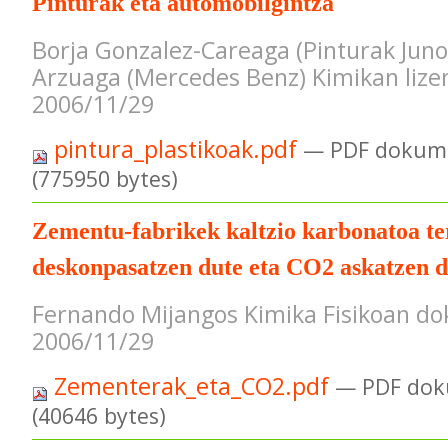
Pinturak eta automobilgintza
Borja Gonzalez-Careaga (Pinturak Juno
Arzuaga (Mercedes Benz) Kimikan lizen
2006/11/29
pintura_plastikoak.pdf
— PDF dokume
(775950 bytes)
Zementu-fabrikek kaltzio karbonatoa t
deskonpasatzen dute eta CO2 askatzen d
Fernando Mijangos Kimika Fisikoan dok
2006/11/29
Zementerak_eta_CO2.pdf
— PDF dok
(40646 bytes)