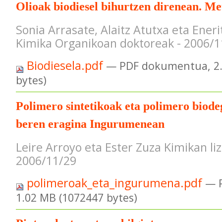
Olioak biodiesel bihurtzen direnean. Met
Sonia Arrasate, Alaitz Atutxa eta Ener
Kimika Organikoan doktoreak - 2006/1
Biodiesela.pdf
— PDF dokumentua, 2.
bytes)
Polimero sintetikoak eta polimero biod
beren eragina Ingurumenean
Leire Arroyo eta Ester Zuza Kimikan liz
2006/11/29
polimeroak_eta_ingurumena.pdf
— 
1.02 MB (1072447 bytes)