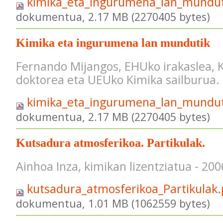
kimika_eta_ingurumena_lan_mundut
dokumentua, 2.17 MB (2270405 bytes)
Kimika eta ingurumena lan mundutik
Fernando Mijangos, EHUko irakaslea, K
doktorea eta UEUko Kimika sailburua.
kimika_eta_ingurumena_lan_mundut
dokumentua, 2.17 MB (2270405 bytes)
Kutsadura atmosferikoa. Partikulak.
Ainhoa Inza, kimikan lizentziatua - 20
kutsadura_atmosferikoa_Partikulak
dokumentua, 1.01 MB (1062559 bytes)