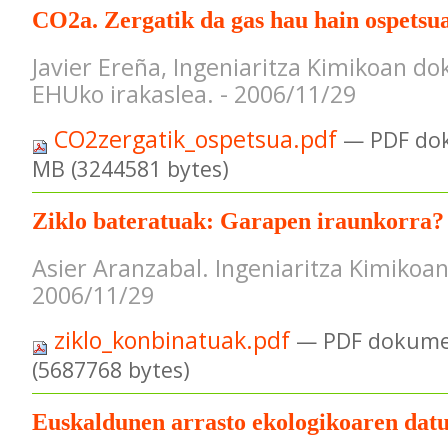
CO2a. Zergatik da gas hau hain ospetsu
Javier Ereña, Ingeniaritza Kimikoan do
EHUko irakaslea. - 2006/11/29
CO2zergatik_ospetsua.pdf
— PDF do
MB (3244581 bytes)
Ziklo bateratuak: Garapen iraunkorra?
Asier Aranzabal. Ingeniaritza Kimikoan
2006/11/29
ziklo_konbinatuak.pdf
— PDF dokume
(5687768 bytes)
Euskaldunen arrasto ekologikoaren dat