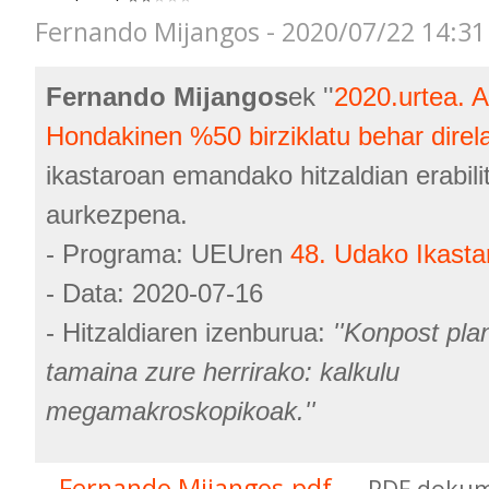
Fernando Mijangos - 2020/07/22 14:31
Fernando Mijangos
ek ''
2020.urtea. 
Hondakinen %50 birziklatu behar direl
ikastaroan emandako hitzaldian erabili
aurkezpena.
- Programa: UEUren
48. Udako Ikasta
- Data: 2020-07-16
- Hitzaldiaren izenburua:
''Konpost pla
tamaina zure herrirako: kalkulu
megamakroskopikoak.''
Fernando Mijangos.pdf
— PDF dokum