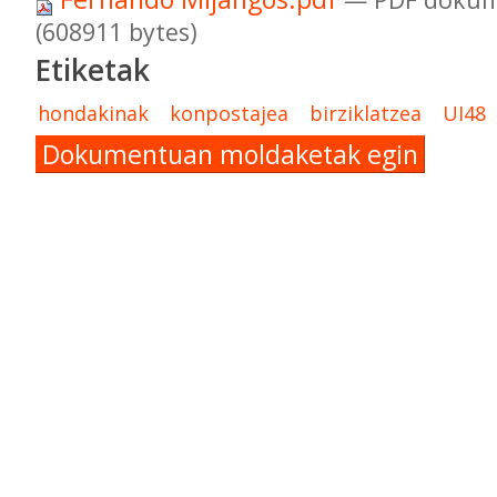
(608911 bytes)
Etiketak
hondakinak
konpostajea
birziklatzea
UI48
Dokumentuan moldaketak egin