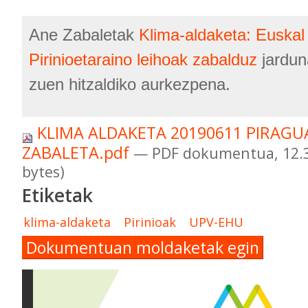
Ane Zabaletak
Klima-aldaketa: Euskal 
Pirinioetaraino leihoak zabalduz
jardun
zuen hitzaldiko aurkezpena.
KLIMA ALDAKETA 20190611 PIRAGU
ZABALETA.pdf
— PDF dokumentua, 12.
bytes)
Etiketak
klima-aldaketa
Pirinioak
UPV-EHU
Dokumentuan moldaketak egin