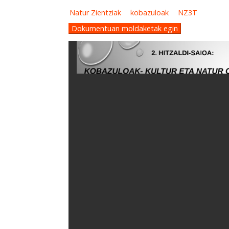
Natur Zientziak
kobazuloak
NZ3T
Dokumentuan moldaketak egin