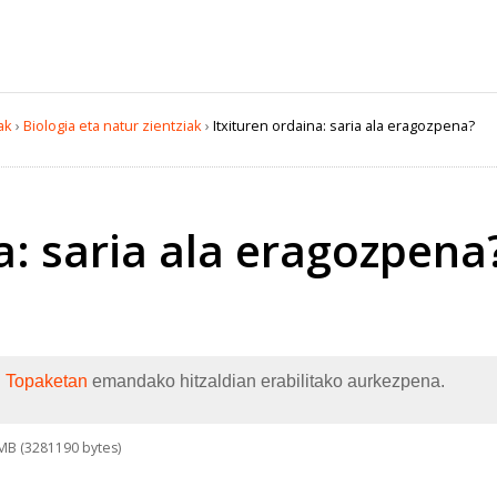
ak
›
Biologia eta natur zientziak
›
Itxituren ordaina: saria ala eragozpena?
a: saria ala eragozpena
I. Topaketan
emandako hitzaldian erabilitako aurkezpena.
MB (3281190 bytes)