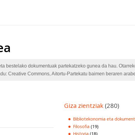
ea
te eta bestelako dokumentuak partekatzeko gunea da hau. Otarr
adu: Creative Commons, Aitortu-Partekatu baimen beraren arabe
Giza zientziak
(280)
Bibliotekonomia eta dokument
Filosofia
(19)
Historia
(18)