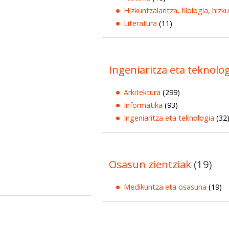
Hizkuntzalaritza, filologia, hizk
Literatura
(11)
Ingeniaritza eta teknolo
Arkitektura
(299)
Informatika
(93)
Ingeniaritza eta teknologia
(32
Osasun zientziak
(19)
Medikuntza eta osasuna
(19)