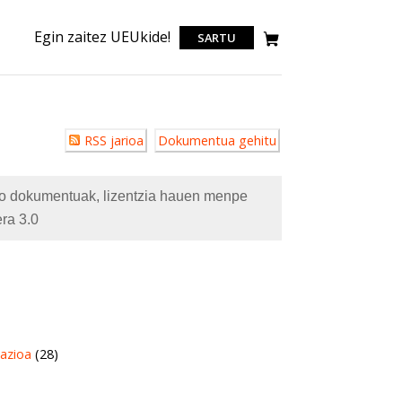
Egin zaitez UEUkide!
SARTU
Erabiltzailearen
RSS jarioa
Dokumentua gehitu
akzioak
eko dokumentuak, lizentzia hauen menpe
ra 3.0
azioa
(28)