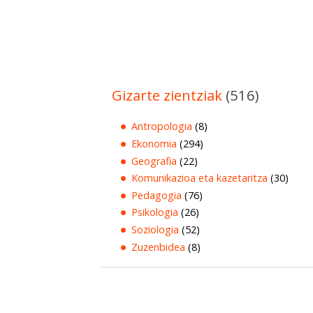
Gizarte zientziak
(516)
Antropologia
(8)
Ekonomia
(294)
Geografia
(22)
Komunikazioa eta kazetaritza
(30)
Pedagogia
(76)
Psikologia
(26)
Soziologia
(52)
Zuzenbidea
(8)