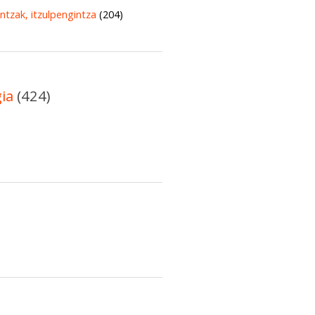
untzak, itzulpengintza
(204)
gia
(424)
)