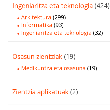
Ingeniaritza eta teknologia
(424)
Arkitektura
(299)
Informatika
(93)
Ingeniaritza eta teknologia
(32)
Osasun zientziak
(19)
Medikuntza eta osasuna
(19)
Zientzia aplikatuak
(2)