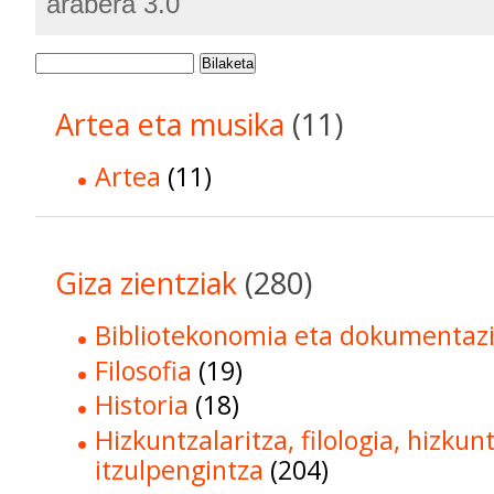
arabera 3.0
Bilaketa
Artea eta musika
(11)
Artea
(11)
Giza zientziak
(280)
Bibliotekonomia eta dokumentaz
Filosofia
(19)
Historia
(18)
Hizkuntzalaritza, filologia, hizkun
itzulpengintza
(204)