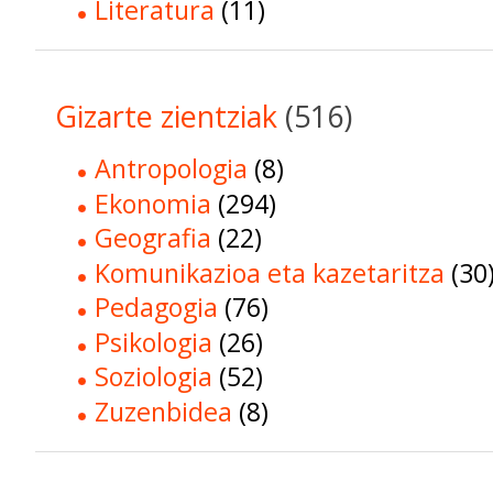
Literatura
(11)
Gizarte zientziak
(516)
Antropologia
(8)
Ekonomia
(294)
Geografia
(22)
Komunikazioa eta kazetaritza
(30
Pedagogia
(76)
Psikologia
(26)
Soziologia
(52)
Zuzenbidea
(8)