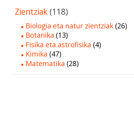
Zientziak
(118)
Biologia eta natur zientziak
(26)
Botanika
(13)
Fisika eta astrofisika
(4)
Kimika
(47)
Matematika
(28)