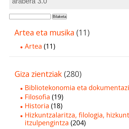
arabera 3.0
Bilaketa
Artea eta musika
(11)
Artea
(11)
Giza zientziak
(280)
Bibliotekonomia eta dokumentaz
Filosofia
(19)
Historia
(18)
Hizkuntzalaritza, filologia, hizkun
itzulpengintza
(204)