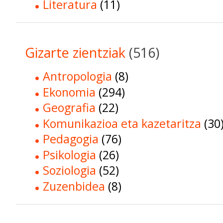
Literatura
(11)
Gizarte zientziak
(516)
Antropologia
(8)
Ekonomia
(294)
Geografia
(22)
Komunikazioa eta kazetaritza
(30
Pedagogia
(76)
Psikologia
(26)
Soziologia
(52)
Zuzenbidea
(8)