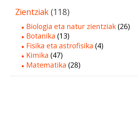
Zientziak
(118)
Biologia eta natur zientziak
(26)
Botanika
(13)
Fisika eta astrofisika
(4)
Kimika
(47)
Matematika
(28)