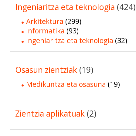
Ingeniaritza eta teknologia
(424)
Arkitektura
(299)
Informatika
(93)
Ingeniaritza eta teknologia
(32)
Osasun zientziak
(19)
Medikuntza eta osasuna
(19)
Zientzia aplikatuak
(2)