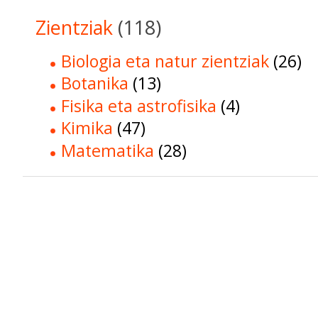
Zientziak
(118)
Biologia eta natur zientziak
(26)
Botanika
(13)
Fisika eta astrofisika
(4)
Kimika
(47)
Matematika
(28)