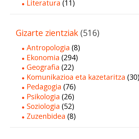
Literatura
(11)
Gizarte zientziak
(516)
Antropologia
(8)
Ekonomia
(294)
Geografia
(22)
Komunikazioa eta kazetaritza
(30
Pedagogia
(76)
Psikologia
(26)
Soziologia
(52)
Zuzenbidea
(8)