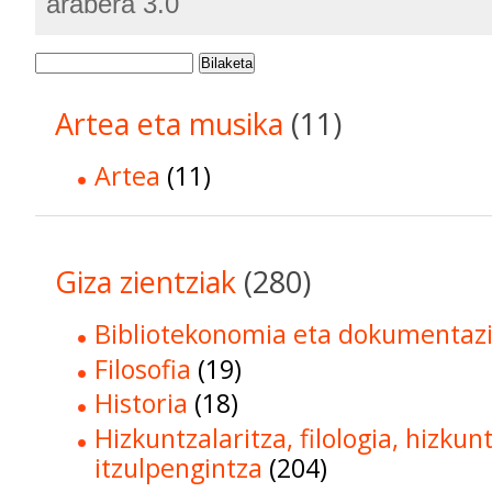
arabera 3.0
Bilaketa
Artea eta musika
(11)
Artea
(11)
Giza zientziak
(280)
Bibliotekonomia eta dokumentaz
Filosofia
(19)
Historia
(18)
Hizkuntzalaritza, filologia, hizkun
itzulpengintza
(204)