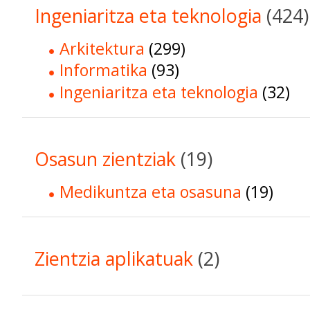
Ingeniaritza eta teknologia
(424)
Arkitektura
(299)
Informatika
(93)
Ingeniaritza eta teknologia
(32)
Osasun zientziak
(19)
Medikuntza eta osasuna
(19)
Zientzia aplikatuak
(2)