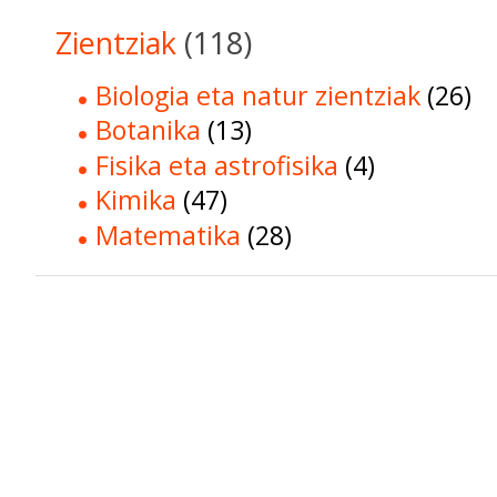
Zientziak
(118)
Biologia eta natur zientziak
(26)
Botanika
(13)
Fisika eta astrofisika
(4)
Kimika
(47)
Matematika
(28)