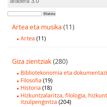
arabera 3.0
Bilaketa
Artea eta musika
(11)
Artea
(11)
Giza zientziak
(280)
Bibliotekonomia eta dokumentaz
Filosofia
(19)
Historia
(18)
Hizkuntzalaritza, filologia, hizkun
itzulpengintza
(204)