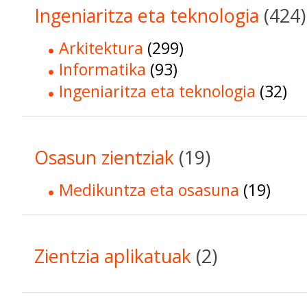
Ingeniaritza eta teknologia
(424)
Arkitektura
(299)
Informatika
(93)
Ingeniaritza eta teknologia
(32)
Osasun zientziak
(19)
Medikuntza eta osasuna
(19)
Zientzia aplikatuak
(2)