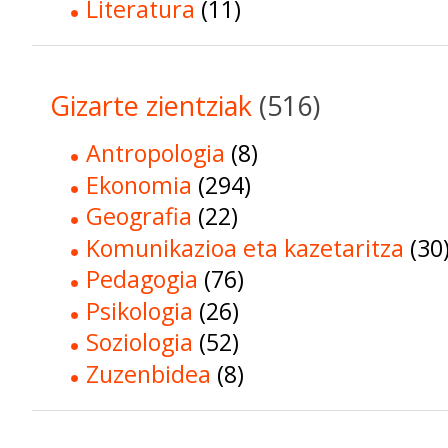
Literatura
(11)
Gizarte zientziak
(516)
Antropologia
(8)
Ekonomia
(294)
Geografia
(22)
Komunikazioa eta kazetaritza
(30
Pedagogia
(76)
Psikologia
(26)
Soziologia
(52)
Zuzenbidea
(8)