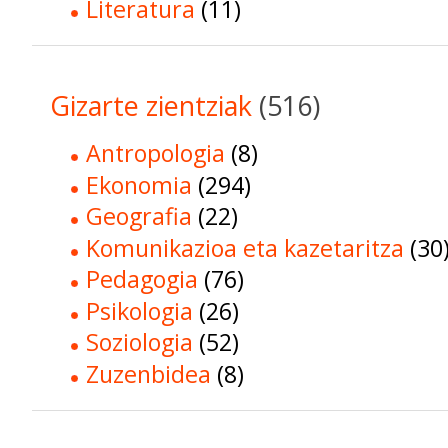
Literatura
(11)
Gizarte zientziak
(516)
Antropologia
(8)
Ekonomia
(294)
Geografia
(22)
Komunikazioa eta kazetaritza
(30
Pedagogia
(76)
Psikologia
(26)
Soziologia
(52)
Zuzenbidea
(8)