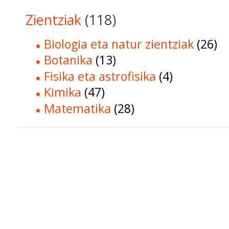
Zientziak
(118)
Biologia eta natur zientziak
(26)
Botanika
(13)
Fisika eta astrofisika
(4)
Kimika
(47)
Matematika
(28)