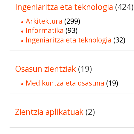
Ingeniaritza eta teknologia
(424)
Arkitektura
(299)
Informatika
(93)
Ingeniaritza eta teknologia
(32)
Osasun zientziak
(19)
Medikuntza eta osasuna
(19)
Zientzia aplikatuak
(2)