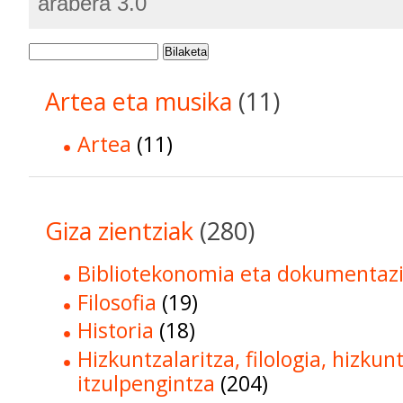
arabera 3.0
Bilaketa
Artea eta musika
(11)
Artea
(11)
Giza zientziak
(280)
Bibliotekonomia eta dokumentaz
Filosofia
(19)
Historia
(18)
Hizkuntzalaritza, filologia, hizkun
itzulpengintza
(204)