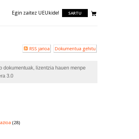
Egin zaitez UEUkide!
SARTU
Erabiltzailearen
RSS jarioa
Dokumentua gehitu
akzioak
eko dokumentuak, lizentzia hauen menpe
ra 3.0
azioa
(28)