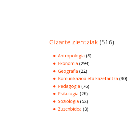
Gizarte zientziak
(516)
Antropologia
(8)
Ekonomia
(294)
Geografia
(22)
Komunikazioa eta kazetaritza
(30)
Pedagogia
(76)
Psikologia
(26)
Soziologia
(52)
Zuzenbidea
(8)