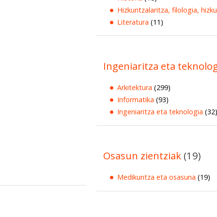
Hizkuntzalaritza, filologia, hizk
Literatura
(11)
Ingeniaritza eta teknolo
Arkitektura
(299)
Informatika
(93)
Ingeniaritza eta teknologia
(32
Osasun zientziak
(19)
Medikuntza eta osasuna
(19)