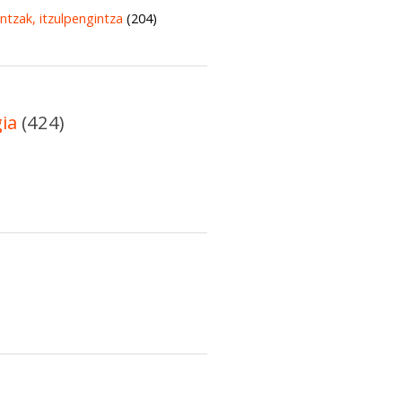
untzak, itzulpengintza
(204)
gia
(424)
)