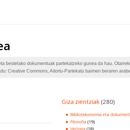
ea
te eta bestelako dokumentuak partekatzeko gunea da hau. Otarr
adu: Creative Commons, Aitortu-Partekatu baimen beraren arabe
Giza zientziak
(280)
Bibliotekonomia eta dokument
Filosofia
(19)
Historia
(18)